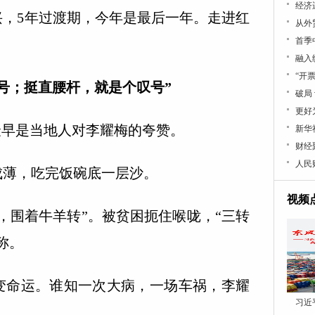
经济
5年过渡期，今年是最后一年。走进红
从外
首季
融入
“开
号；挺直腰杆，就是个叹号”
破局
更好
早是当地人对李耀梅的夸赞。
新华
财经
人民
薄，吃完饭碗底一层沙。
视频
围着牛羊转”。被贫困扼住喉咙，“三转
称。
命运。谁知一次大病，一场车祸，李耀
习近