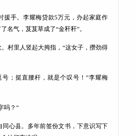
援手。李耀梅贷款5万元，办起家庭作
了名气，芨芨草成了“金秆秆”。
款。村里人竖起大拇指，“这女子，攒劲得
号；挺直腰杆，就是个叹号！”李耀梅
吗？”
同心县。多年前签份文书，下意识写下