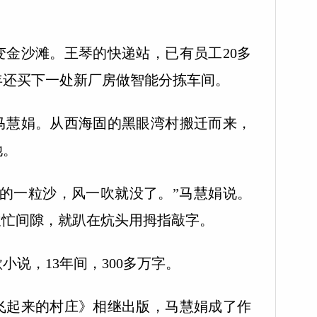
金沙滩。王琴的快递站，已有员工20多
年还买下一处新厂房做智能分拣车间。
慧娟。从西海固的黑眼湾村搬迁而来，
她。
一粒沙，风一吹就没了。”马慧娟说。
农忙间隙，就趴在炕头用拇指敲字。
，13年间，300多万字。
起来的村庄》相继出版，马慧娟成了作