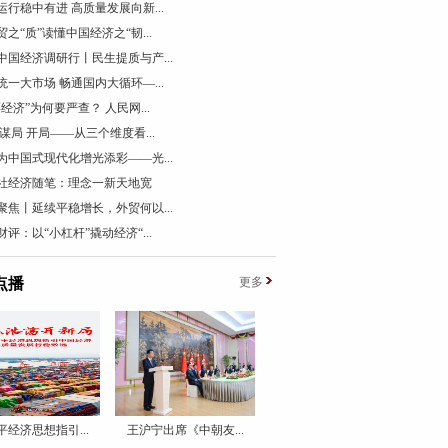
运行稳中有进 高质量发展向新...
贸之“质”读懂中国经济之“韧...
中国经济调研行丨民生提质与产...
统一大市场 畅通国内大循环—...
票经济”为何要严查？ 人民网...
 谋局 开局——从三个维度看...
为中国式现代化增光添彩——光...
社经济随笔：理念一新天地宽
聚焦丨延续平稳增长，外贸何以...
财评：以“小杠杆”撬动经济“...
点播
更多
平经济思想指引...
王沪宁出席《中朝友...