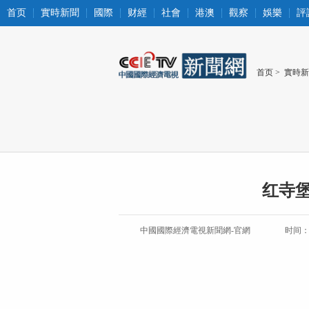
首页
實時新聞
國際
财經
社會
港澳
觀察
娛樂
評
首页
>
實時新
红寺堡
中國國際經濟電視新聞網-官網
时间：20