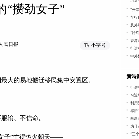
习近
的“攒劲女子”
“开
车行
从外
“始
香港
人民日报
小字号
行进中
中外
實時
最大的易地搬迁移民集中安置区。
行进
习近
利用
感悟
服输、不信命。
向新
为什
“三
子”忙得热火朝天——