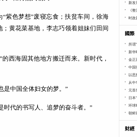
新发
《整
紫色梦想”废寝忘食；扶贫车间，徐海
时政
地；黄花菜基地，李志巧领着姐妹们田间
國際
所谓
新华
的西海固其他地方搬迁而来。新时代，
金正
中国
以思
从中
是中国全体妇女的梦。”
元首
日本
环球
时代的书写人、追梦的奋斗者。”
朝鲜
财經