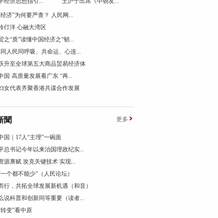
平经济思想指引...
王沪宁出席《中朝友...
票经济”为何要严查？ 人民网...
伶仃洋 心融大湾区
贸之“质”读懂中国经济之“韧...
终同人民同呼吸、共命运、心连...
跃升至全球第五大商品贸易经济体
国·高质量发展看广东 “再...
妇女代表齐聚香港共谋合作发展
新聞
更多
中国｜17人“主理”一碗面
平总书记今年以来治国理政纪实...
资源禀赋 攻克关键技术 实现...
“一个都不能少”（人民论坛）
而行，共拓全球发展新机遇（和音）
么说科普和创新同等重要（读者...
个转变”看中原