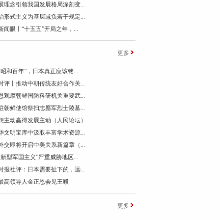
展理念引领我国发展格局深刻变...
治形式主义为基层减负若干规定...
新闻眼丨“十五五”开局之年，...
更多
“昭和百年”，日本真正应该铭...
时评丨推动中朝传统友好合作关...
恩观摩朝鲜国防科研机关重要武...
驻朝鲜使馆祭扫志愿军烈士陵墓...
想主动赢得发展主动（人民论坛）
华文明宝库中汲取丰富学术资源...
外交即将开启中美关系新篇章（...
“新型军国主义”严重威胁地区...
时报社评：日本需要扯下的，远...
最高领导人金正恩会见王毅
更多