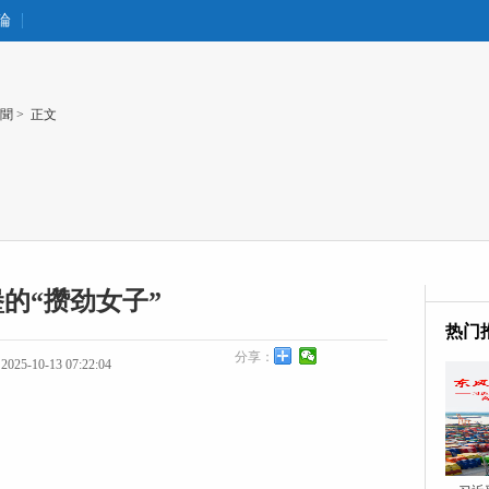
論
聞
> 正文
的“攒劲女子”
热门
分享：
25-10-13 07:22:04