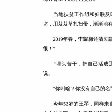
当地扶贫工作组和妇联及时
坊，用芨芨草扎扫帚，渐渐地有
2019年春，李耀梅还清欠
很！”
“埋头苦干，把自己活成逗
说。
“你叫啥？你没有自己的名字
今年52岁的王琴，同样来自