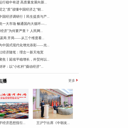
运行稳中有进 高质量发展向新...
贸之“质”读懂中国经济之“韧...
中国经济调研行丨民生提质与产...
统一大市场 畅通国内大循环—...
票经济”为何要严查？ 人民网...
 谋局 开局——从三个维度看...
为中国式现代化增光添彩——光...
社经济随笔：理念一新天地宽
聚焦丨延续平稳增长，外贸何以...
财评：以“小杠杆”撬动经济“...
点播
更多
平经济思想指引...
王沪宁出席《中朝友...