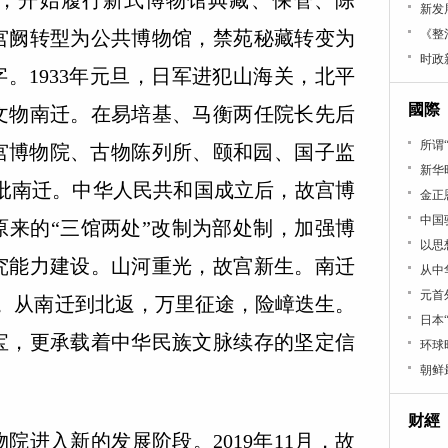
，开始履行新式博物馆典藏、保管、陈
新发
宫阙转型为公共博物馆，禁苑秘藏转变为
《整
时政
字。1933年元旦，日军进犯山海关，北平
國際
文物南迁。在易培基、马衡两任院长先后
所谓
故宫博物院、古物陈列所、颐和园、国子监
新华
五批南迁。中华人民共和国成立后，故宫博
金正
中国
原来的“三馆两处”改制为部处制，加强博
以思
究能力建设。山河重光，故宫新生。南迁
从中
元首
北返。从南迁到北返，万里征途，险嶂迭生。
日本
宝，更承载着中华民族文脉续存的坚定信
环球
朝鲜
财經
进入新的发展阶段。2019年11月，故