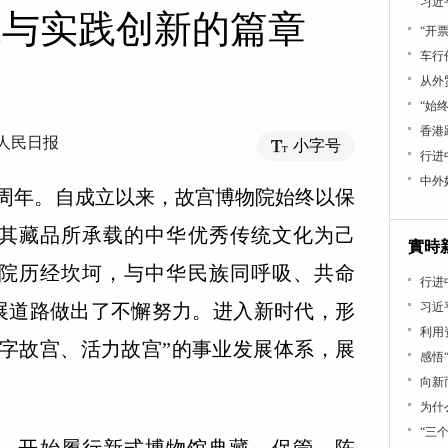
习近
承与实践创新的篇章
“开
车行
从外
“始
香港
人民日报
小字号
行进中
中外
周年。自成立以来，故宫博物院始终以保
其藏品所承载的中华优秀传统文化为己
實時
院历经坎坷，与中华民族同呼吸、共命
行进
展道路做出了不懈努力。进入新时代，形
习近
利用
数字故宫、活力故宫”的事业发展体系，展
感悟
向新
为什
“三