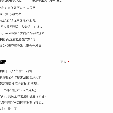
平经济思想指引...
王沪宁出席《中朝友...
票经济”为何要严查？ 人民网...
伶仃洋 心融大湾区
贸之“质”读懂中国经济之“韧...
终同人民同呼吸、共命运、心连...
跃升至全球第五大商品贸易经济体
国·高质量发展看广东 “再...
妇女代表齐聚香港共谋合作发展
新聞
更多
中国｜17人“主理”一碗面
平总书记今年以来治国理政纪实...
资源禀赋 攻克关键技术 实现...
“一个都不能少”（人民论坛）
而行，共拓全球发展新机遇（和音）
么说科普和创新同等重要（读者...
个转变”看中原