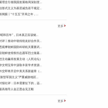
展理念引领我国发展格局深刻变...
治形式主义为基层减负若干规定...
新闻眼丨“十五五”开局之年，...
更多
“昭和百年”，日本真正应该铭...
时评丨推动中朝传统友好合作关...
恩观摩朝鲜国防科研机关重要武...
驻朝鲜使馆祭扫志愿军烈士陵墓...
想主动赢得发展主动（人民论坛）
华文明宝库中汲取丰富学术资源...
外交即将开启中美关系新篇章（...
“新型军国主义”严重威胁地区...
时报社评：日本需要扯下的，远...
最高领导人金正恩会见王毅
更多