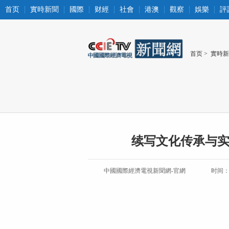
首页
實時新聞
國際
财經
社會
港澳
觀察
娛樂
評
首页
>
實時新
续写文化传承与实
中國國際經濟電視新聞網-官網
时间：20