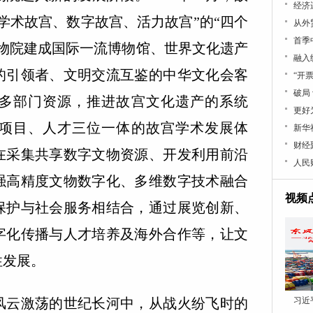
经济
学术故宫、数字故宫、活力故宫”的“四个
从外
首季
博物院建成国际一流博物馆、世界文化遗产
融入
的引领者、文明交流互鉴的中华文化会客
“开
破局
多部门资源，推进故宫文化遗产的系统
更好
项目、人才三位一体的故宫学术发展体
新华
财经
在采集共享数字文物资源、开发利用前沿
人民
强高精度文物数字化、多维数字技术融合
视频
保护与社会服务相结合，通过展览创新、
字化传播与人才培养及海外合作等，让文
性发展。
云激荡的世纪长河中，从战火纷飞时的
习近