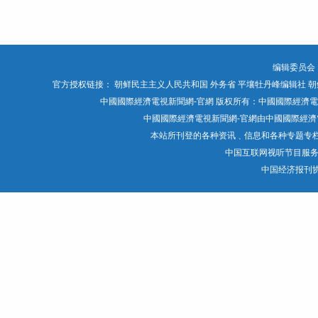
编辑委员会
官方授权链接：
朝鲜民主主义人民共和国 外务省
平壤牡丹峰编辑社
朝
中國國際經濟電視新聞網-官網 版权所有：中國國際經濟電視媒體有限公司 Chin
中國國際經濟電視新聞網-官網由中國國際經濟電
本站所刊登的各种资讯﹑信息和各种专题专
中国互联网视听节目服
中国经济报刊