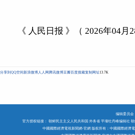
《 人民日报 》（ 2026年04月28
分享到
QQ空间
新浪微博
人人网
腾讯微博
豆瓣
百度搜藏
复制网址
13.7K
编辑委员会
官方授权链接：
朝鲜民主主义人民共和国 外务省
平壤牡丹峰编辑社
朝
中國國際經濟電視新聞網-官網 版权所有：中國國際經濟電視媒體有限公司 Chin