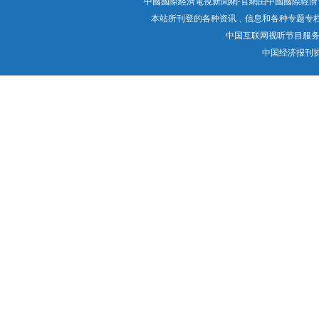
中國國際經濟電視新聞網-官網由中國國際經濟電
本站所刊登的各种资讯﹑信息和各种专题专
中国互联网视听节目服
中国经济报刊