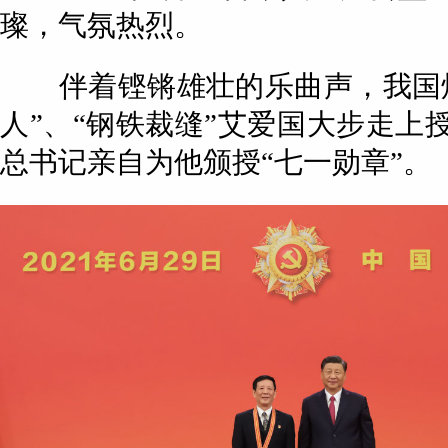
璨，气氛热烈。
伴着铿锵雄壮的乐曲声，我国焊
人”、“钢铁裁缝”艾爱国大步走上
总书记亲自为他颁授“七一勋章”。