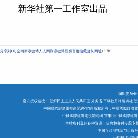
新华社第一工作室出品
分享到
QQ空间
新浪微博
人人网
腾讯微博
豆瓣
百度搜藏
复制网址
13.7K
编辑委员会
官方授权链接：
朝鲜民主主义人民共和国 外务省
平壤牡丹峰编辑社
朝
中國國際經濟電視新聞網-官網 版权所有：中國國際經濟電視媒體有限公司 Chin
中國國際經濟電視新聞網-官網由中國國際經濟電
本站所刊登的各种资讯﹑信息和各种专题专
中国互联网视听节目服