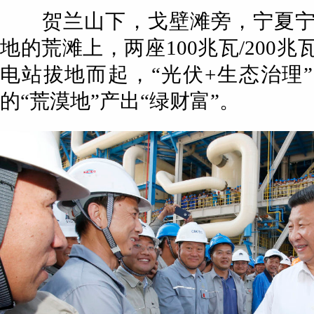
贺兰山下，戈壁滩旁，宁夏宁
地的荒滩上，两座100兆瓦/200
电站拔地而起，“光伏+生态治理
的“荒漠地”产出“绿财富”。