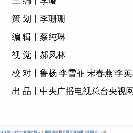
主 编丨李璇
策 划丨李珊珊
编 辑丨蔡纯琳
视 觉丨郝凤林
校 对丨鲁杨 李雪菲 宋春燕 李英
出 品丨中央广播电视总台央视
分享到
QQ空间
新浪微博
人人网
腾讯微博
豆瓣
百度搜藏
复制网址
13.7K