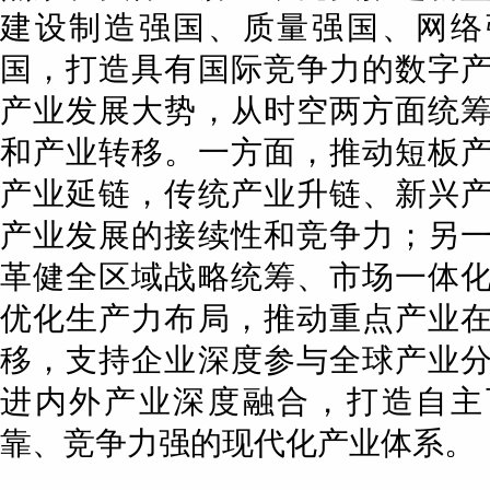
建设制造强国、质量强国、网络
国，打造具有国际竞争力的数字
产业发展大势，从时空两方面统
和产业转移。一方面，推动短板
产业延链，传统产业升链、新兴
产业发展的接续性和竞争力；另
革健全区域战略统筹、市场一体
优化生产力布局，推动重点产业
移，支持企业深度参与全球产业
进内外产业深度融合，打造自主
靠、竞争力强的现代化产业体系。