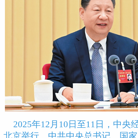
2025年12月10日至11日，中
北京举行。中共中央总书记、国家