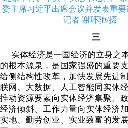
委主席习近平出席会议并发表重要
记者 谢环驰/摄
三
实体经济是一国经济的立身之
的根本源泉，是国家强盛的重要
给侧结构性改革，加快发展先进
联网、大数据、人工智能同实体
推动资源要素向实体经济集聚、
经济倾斜、工作力量向实体经济
实地、勤劳创业、实业致富的发