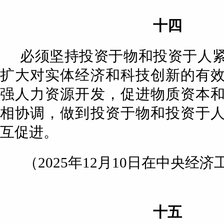
十四
必须坚持投资于物和投资于人
扩大对实体经济和科技创新的有
强人力资源开发，促进物质资本
相协调，做到投资于物和投资于
互促进。
（2025年12月10日在中央经
十五