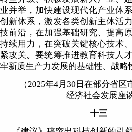
业并举，加快建设现代化产业体
创新体系，激发各类创新主体活
技前沿，在加强基础研究、提高
持续用力，在突破关键核心技术
紧攻关。要统筹推进教育科技人
牢新质生产力发展的基础性、战略
（2025年4月30日在部分省区
经济社会发展座
十三
《建议》稿突出科技创新的引