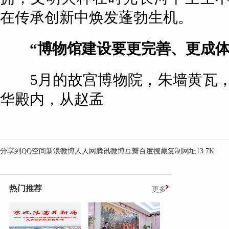
在传承创新中焕发蓬勃生机。
“博物馆建设要更完善、更成体
5月的故宫博物院，朱墙黄瓦，
华殿内，从赵孟
分享到
QQ空间
新浪微博
人人网
腾讯微博
豆瓣
百度搜藏
复制网址
13.7K
热门推荐
更多