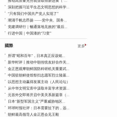
推动高质量充分就业取得新进展（“...
深刻把握习近平生态文明思想的科学...
“只有我们中国共产党人实现了”
潮涌千帆志昂扬 ——党中央、国务...
党建调研行｜畅通落地见效的“最后...
行进中国｜中国漆的“72变”
國際
更多
所谓“昭和百年”，日本真正应该铭...
新华时评丨推动中朝传统友好合作关...
金正恩观摩朝鲜国防科研机关重要武...
中国驻朝鲜使馆祭扫志愿军烈士陵墓...
以思想主动赢得发展主动（人民论坛）
从中华文明宝库中汲取丰富学术资源...
元首外交即将开启中美关系新篇章（...
日本“新型军国主义”严重威胁地区...
环球时报社评：日本需要扯下的，远...
朝鲜最高领导人金正恩会见王毅