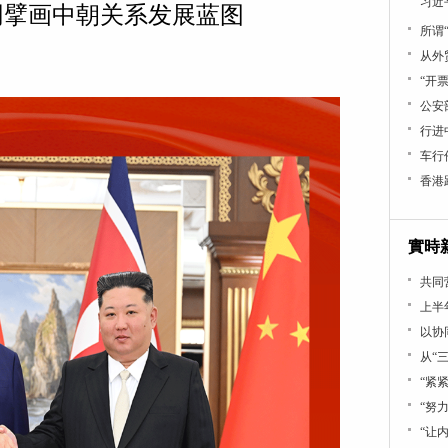
习近
同擘画中朝关系发展蓝图
所谓
从外
“开
公安
行进中
车行
香港
實時
共同
上半
以协
从“
“紧
“努
“让