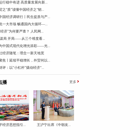
运行稳中有进 高质量发展向新...
贸之“质”读懂中国经济之“韧...
中国经济调研行丨民生提质与产...
统一大市场 畅通国内大循环—...
票经济”为何要严查？ 人民网...
 谋局 开局——从三个维度看...
为中国式现代化增光添彩——光...
社经济随笔：理念一新天地宽
聚焦丨延续平稳增长，外贸何以...
财评：以“小杠杆”撬动经济“...
点播
更多
平经济思想指引...
王沪宁出席《中朝友...