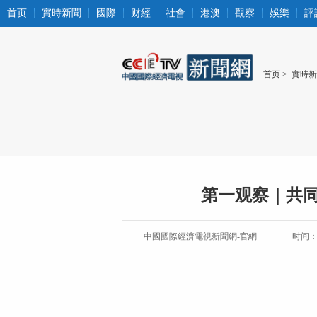
首页
實時新聞
國際
财經
社會
港澳
觀察
娛樂
評
首页
>
實時新
第一观察｜共
中國國際經濟電視新聞網-官網
时间：20