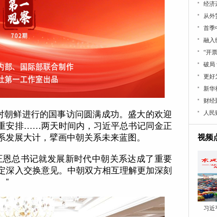
经济
从外
首季
融入
“开
破局
更好
新华
财经
对朝鲜进行的国事访问圆满成功。盛大的欢迎
人民
重安排……两天时间内，习近平总书记同金正
系发展大计，擘画中朝关系未来蓝图。
视频
恩总书记就发展新时代中朝关系达成了重要
定深入交换意见。中朝双方相互理解更加深刻
。”
习近