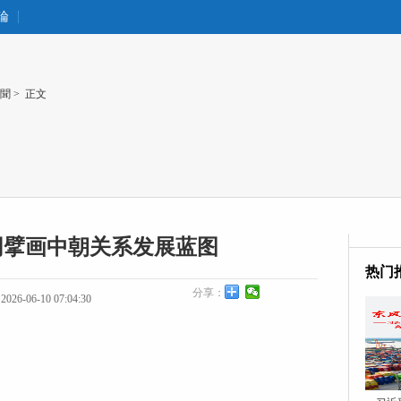
論
聞
> 正文
同擘画中朝关系发展蓝图
热门
分享：
26-06-10 07:04:30