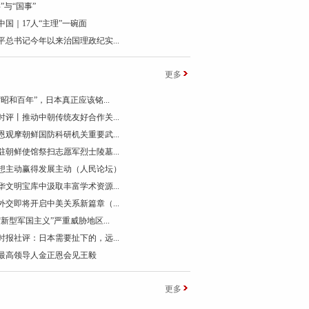
”与“国事”
中国｜17人“主理”一碗面
平总书记今年以来治国理政纪实...
更多
“昭和百年”，日本真正应该铭...
时评丨推动中朝传统友好合作关...
恩观摩朝鲜国防科研机关重要武...
驻朝鲜使馆祭扫志愿军烈士陵墓...
想主动赢得发展主动（人民论坛）
华文明宝库中汲取丰富学术资源...
外交即将开启中美关系新篇章（...
“新型军国主义”严重威胁地区...
时报社评：日本需要扯下的，远...
最高领导人金正恩会见王毅
更多