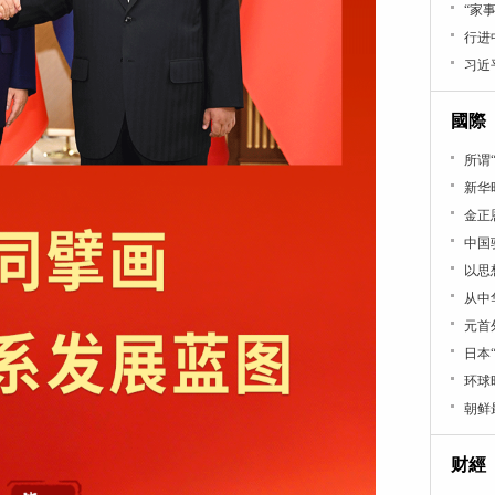
“家事
行进
习近
國際
所谓
新华
金正
中国
以思
从中
元首
日本
环球
朝鲜
财經