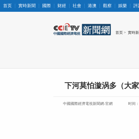
首页
實時新聞
國際
财經
社會
港澳
觀察
娛樂
評
首页
>
實時新
下河莫怕漩涡多（大家
中國國際經濟電視新聞網-官網
时间：20