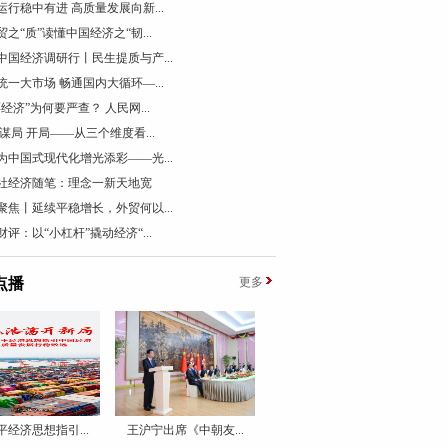
运行稳中有进 高质量发展向新...
贸之“质”读懂中国经济之“韧...
中国经济调研行丨民生提质与产...
统一大市场 畅通国内大循环—...
票经济”为何要严查？ 人民网...
 谋局 开局——从三个维度看...
为中国式现代化增光添彩——光...
社经济随笔：理念一新天地宽
聚焦丨延续平稳增长，外贸何以...
财评：以“小杠杆”撬动经济“...
点播
更多
平经济思想指引...
王沪宁出席《中朝友...