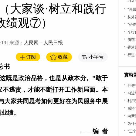
习近
（大家谈·树立和践行
“开
从外
政绩观⑦）
“始
车行
所谓
:19
| 来源：
人民网－人民日报
香港
行进中
订阅
收藏
小字号
总书
實時
，这既是政治品格，也是从政本分。”敢于
行进
义不逃责，才能不断打开工作新局面。本
习近
，与大家共同思考如何更好在为民服务中展
利用
感悟
新业绩。
向新
为什
——编 者
“三