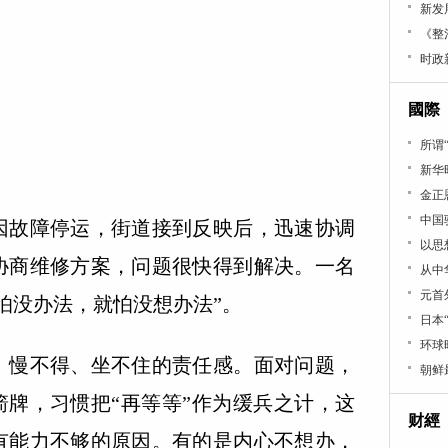
新发
《整
时政
國際
所谓
新华
金正
中国
故障停运，街道接到反映后，迅速协调
以思
协商维修方案，问题很快得到解决。一名
从中
元首
怕没办法，就怕没想办法”。
日本
环球
慢不得、坐不住的责任感。面对问题，
朝鲜
箭牌，习惯把“再等等”作为缓兵之计，这
财經
有能力不够的原因。有的是内心不想办，