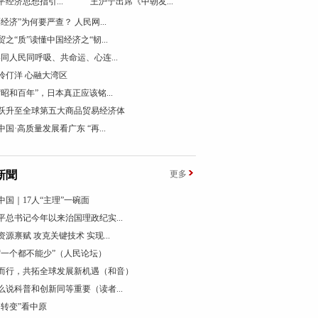
平经济思想指引...
王沪宁出席《中朝友...
票经济”为何要严查？ 人民网...
贸之“质”读懂中国经济之“韧...
终同人民同呼吸、共命运、心连...
伶仃洋 心融大湾区
“昭和百年”，日本真正应该铭...
跃升至全球第五大商品贸易经济体
国·高质量发展看广东 “再...
新聞
更多
中国｜17人“主理”一碗面
平总书记今年以来治国理政纪实...
资源禀赋 攻克关键技术 实现...
“一个都不能少”（人民论坛）
而行，共拓全球发展新机遇（和音）
么说科普和创新同等重要（读者...
个转变”看中原