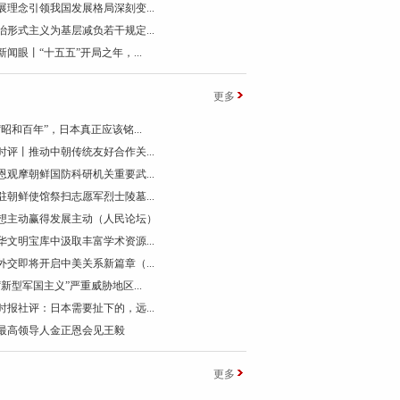
展理念引领我国发展格局深刻变...
治形式主义为基层减负若干规定...
新闻眼丨“十五五”开局之年，...
更多
“昭和百年”，日本真正应该铭...
时评丨推动中朝传统友好合作关...
恩观摩朝鲜国防科研机关重要武...
驻朝鲜使馆祭扫志愿军烈士陵墓...
想主动赢得发展主动（人民论坛）
华文明宝库中汲取丰富学术资源...
外交即将开启中美关系新篇章（...
“新型军国主义”严重威胁地区...
时报社评：日本需要扯下的，远...
最高领导人金正恩会见王毅
更多