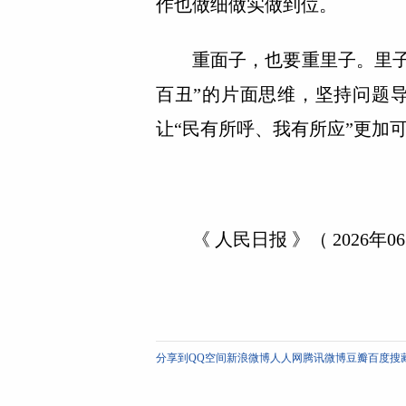
作也做细做实做到位。
重面子，也要重里子。里子越
百丑”的片面思维，坚持问题
让“民有所呼、我有所应”更加
《 人民日报 》（ 2026年06月
分享到
QQ空间
新浪微博
人人网
腾讯微博
豆瓣
百度搜