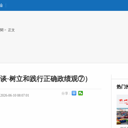
論
聞
> 正文
谈·树立和践行正确政绩观⑦）
热门
分享：
26-06-10 08:07:01