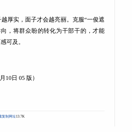
厚实，面子才会越亮丽。克服“一俊遮
导向，将群众盼的转化为干部干的，才能
可感可及。
10日 05 版）
藏
复制网址
13.7K