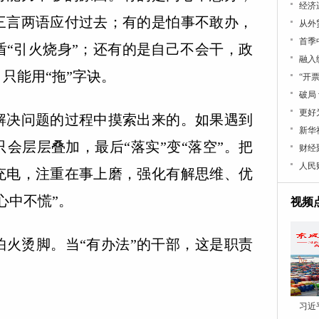
经济
三言两语应付过去；有的是怕事不敢办，
从外
首季
盾“引火烧身”；还有的是自己不会干，政
融入
只能用“拖”字诀。
“开
破局
更好
决问题的过程中摸索出来的。如果遇到
新华
会层层叠加，最后“落实”变“落空”。把
财经
人民
充电，注重在事上磨，强化有解思维、优
心中不慌”。
视频
烫脚。当“有办法”的干部，这是职责
习近