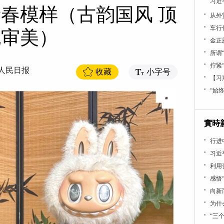
习近
青春模样（古韵国风 顶
从外
车行
流审美）
金正
所谓
拧紧
人民日报
收藏
小字号
【习
“始
實時
行进
习近
利用
感悟
向新
为什
“三