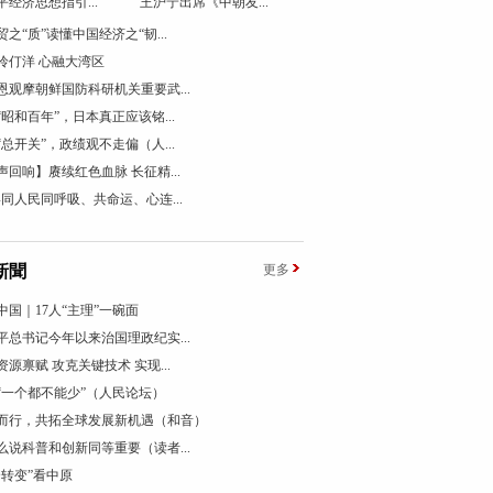
平经济思想指引...
王沪宁出席《中朝友...
贸之“质”读懂中国经济之“韧...
伶仃洋 心融大湾区
恩观摩朝鲜国防科研机关重要武...
“昭和百年”，日本真正应该铭...
“总开关”，政绩观不走偏（人...
声回响】赓续红色血脉 长征精...
终同人民同呼吸、共命运、心连...
新聞
更多
中国｜17人“主理”一碗面
平总书记今年以来治国理政纪实...
资源禀赋 攻克关键技术 实现...
“一个都不能少”（人民论坛）
而行，共拓全球发展新机遇（和音）
么说科普和创新同等重要（读者...
个转变”看中原