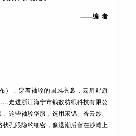
——编 者
布布），穿着袖珍的国风衣裳，云肩配旗
……走进浙江海宁市钱数纺织科技有限公
满目。这些袖珍华服，选用宋锦、香云纱、
格状孔眼隐约细密，像退潮后留在沙滩上