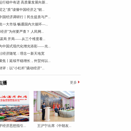
运行稳中有进 高质量发展向新...
贸之“质”读懂中国经济之“韧...
中国经济调研行丨民生提质与产...
统一大市场 畅通国内大循环—...
票经济”为何要严查？ 人民网...
 谋局 开局——从三个维度看...
为中国式现代化增光添彩——光...
社经济随笔：理念一新天地宽
聚焦丨延续平稳增长，外贸何以...
财评：以“小杠杆”撬动经济“...
点播
更多
平经济思想指引...
王沪宁出席《中朝友...