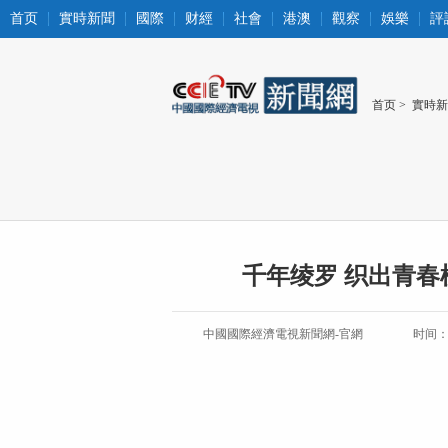
首页
實時新聞
國際
财經
社會
港澳
觀察
娛樂
評
首页
>
實時新
千年绫罗 织出青春
中國國際經濟電視新聞網-官網
时间：20