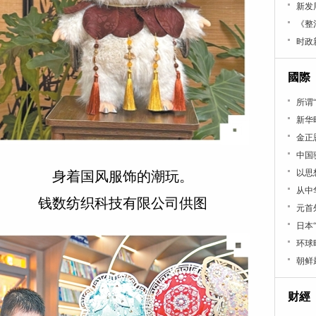
新发
《整
时政
國際
所谓
新华
金正
中国
以思
身着国风服饰的潮玩。
从中
钱数纺织科技有限公司供图
元首
日本
环球
朝鲜
财經