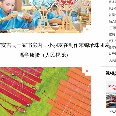
经济
从外
首季
融入
“开
破局
更好
吉县一家书房内，小朋友在制作宋锦珍珠团扇。
新华
潘学康摄（人民视觉）
财经
人民
视频
习近