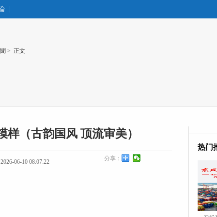
論
聞
> 正文
模样（古韵国风 顶流审美）
热门
分享：
26-06-10 08:07:22