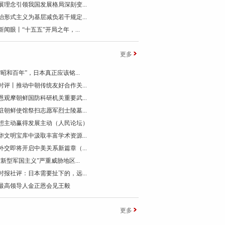
展理念引领我国发展格局深刻变...
治形式主义为基层减负若干规定...
新闻眼丨“十五五”开局之年，...
更多
“昭和百年”，日本真正应该铭...
时评丨推动中朝传统友好合作关...
恩观摩朝鲜国防科研机关重要武...
驻朝鲜使馆祭扫志愿军烈士陵墓...
想主动赢得发展主动（人民论坛）
华文明宝库中汲取丰富学术资源...
外交即将开启中美关系新篇章（...
“新型军国主义”严重威胁地区...
时报社评：日本需要扯下的，远...
最高领导人金正恩会见王毅
更多