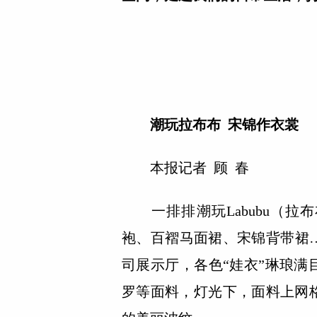
潮玩拉布布 宋锦作衣裳
本报记者 顾 春
一排排潮玩Labubu（拉
袍、百褶马面裙、宋锦背带裙
司展示厅，各色“娃衣”琳琅
罗等面料，灯光下，面料上网