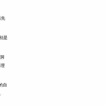
培先
别是
窑洞
真理
的自
。