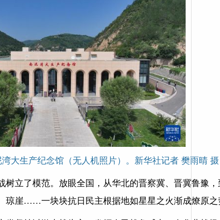
南泥湾大生产纪念馆（无人机照片）。新华社记者 樊雨晴 摄
战树立了模范。放眼全国，从华北的晋察冀、晋冀鲁豫，
、琼崖……一块块抗日民主根据地如星星之火渐成燎原之