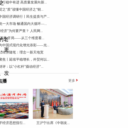
之
运行稳中有进 高质量发展向新...
贸之“质”读懂中国经济之“韧...
中国经济调研行丨民生提质与产...
统一大市场 畅通国内大循环—...
票经济”为何要严查？ 人民网...
 谋局 开局——从三个维度看...
的老
为中国式现代化增光添彩——光...
，更
社经济随笔：理念一新天地宽
聚焦丨延续平稳增长，外贸何以...
财评：以“小杠杆”撬动经济“...
、发
点播
更多
镢
现
平经济思想指引...
王沪宁出席《中朝友...