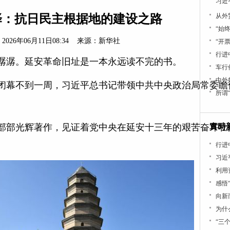
习近
择：抗日民主根据地的建设之路
从外
“始
2026年06月11日08:34
来源：
新华社
“开
行进中
潺潺。延安革命旧址是一本永远读不完的书。
车行
中外
二十大闭幕不到一周，习近平总书记带领中共中央政治局常委瞻
所谓
部部光辉著作，见证着党中央在延安十三年的艰苦奋斗壮
實時
行进
习近
利用
感悟
向新
为什
“三