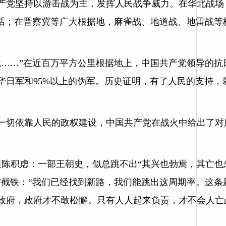
产党坚持以游击战为主，发挥人民战争威力。在华北战场
神话；在晋察冀等广大根据地，麻雀战、地道战、地雷战等
境……”在近百万平方公里根据地上，中国共产党领导的抗
华日军和95%以上的伪军。历史证明，有了人民的支持，
一切依靠人民的政权建设，中国共产党在战火中给出了对
培坦陈积虑：一部王朝史，似总跳不出“其兴也勃焉，其亡也
钉截铁：“我们已经找到新路，我们能跳出这周期率。这条
政府，政府才不敢松懈。只有人人起来负责，才不会人亡