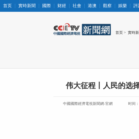
首页
實時新聞
國際
财經
社會
港澳
觀察
娛樂
評
首页
>
實時新
伟大征程丨人民的选
中國國際經濟電視新聞網-官網
时间：20