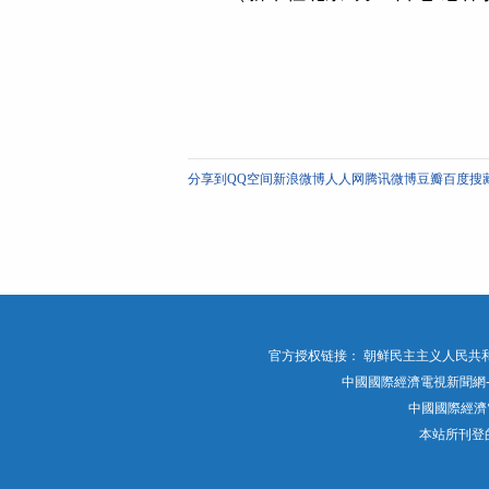
分享到
QQ空间
新浪微博
人人网
腾讯微博
豆瓣
百度搜
官方授权链接：
朝鲜民主主义人民共和
中國國際經濟電視新聞網-官網 版权
中國國際經濟
本站所刊登