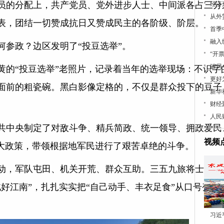
员的分配上，共产党员、党外进步人士、中间派各占三分
经济
从外
表，团结一切赞成抗日又赞成民主的各阶级、阶层。
首季
融入
何参政？边区发明了“投豆选举”。
“开
破局
黄的“投豆选举”老照片，记录着当年的选举现场：不识字
更好
面前的粗瓷碗。黑白影像定格的，不仅是群众投下的豆子
新华
。
财经
人民
共中央制定了对敌斗争、精兵简政、统一领导、拥政爱民
视频
十大政策，带领根据地军民进行了艰苦卓绝的斗争。
动，军队屯田、机关开荒、群众互助。三五九旅将士抡起
好江南”，扎扎实实把“自己动手、丰衣足食”从口号变为
习近