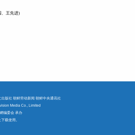
园、王先进)
文出版社
朝鲜劳动新闻
朝鲜中央通讯社
Media Co., Limited
網编委会 承办
止下载使用。