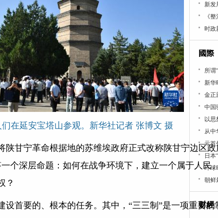
新发
《整
时政
國際
所谓
新华
金正
中国
以思
日，人们在延安宝塔山参观。新华社记者 张博文 摄
从中
元首
将陕甘宁革命根据地的苏维埃政府正式改称陕甘宁边区政
日本
回答一个深层命题：如何在战争环境下，建立一个属于人民
环球
朝鲜
权？
建设首要的、根本的任务。其中，“三三制”是一项重要的
财經