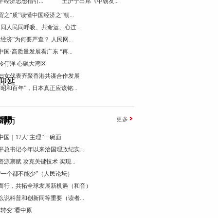
平经济思想指引...
王沪宁出席《中朝友...
贸之“质”读懂中国经济之“韧...
终同人民同呼吸、共命运、心连...
票经济”为何要严查？ 人民网...
国·高质量发展看广东 “再...
伶仃洋 心融大湾区
妇女代表齐聚香港共谋合作发展
仰延
“昭和百年”，日本真正应该铭...
阔历
新聞
更多
中国｜17人“主理”一碗面
平总书记今年以来治国理政纪实...
资源禀赋 攻克关键技术 实现...
“一个都不能少”（人民论坛）
而行，共拓全球发展新机遇（和音）
么说科普和创新同等重要（读者...
个转变”看中原