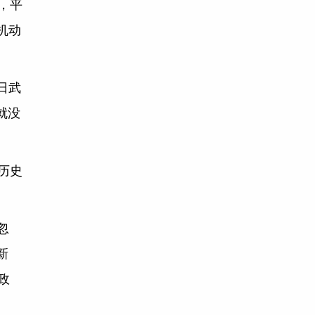
，平
机动
日武
就没
历史
忽
新
政