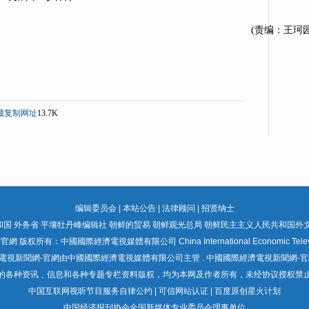
(责编：王珂
藏
复制网址
13.7K
编辑委员会
|
本站公告
|
法律顾问
|
招贤纳士
国 外务省
平壤牡丹峰编辑社
朝鲜的贸易
朝鲜观光总局
朝鲜民主主义人民共和国外
所有：中國國際經濟電視媒體有限公司 China International Economic Television 
電視新聞網-官網由中國國際經濟電視媒體有限公司主管 . 中國國際經濟電視新聞網-官
的各种资讯﹑信息和各种专题专栏资料版权，均为本网及作者所有，未经协议授权禁
中国互联网视听节目服务自律公约
| 可信网站认证 | 百度原创星火计划
中国经济报刊协会全国新媒体专业委员会理事单位