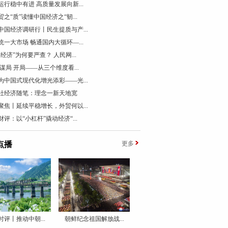
运行稳中有进 高质量发展向新...
贸之“质”读懂中国经济之“韧...
中国经济调研行丨民生提质与产...
统一大市场 畅通国内大循环—...
票经济”为何要严查？ 人民网...
 谋局 开局——从三个维度看...
为中国式现代化增光添彩——光...
社经济随笔：理念一新天地宽
聚焦丨延续平稳增长，外贸何以...
财评：以“小杠杆”撬动经济“...
点播
更多
时评丨推动中朝...
朝鲜纪念祖国解放战...