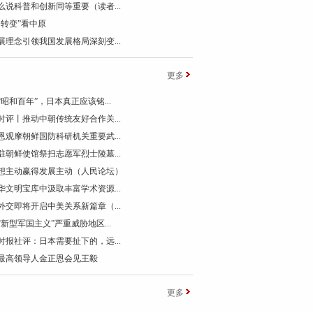
么说科普和创新同等重要（读者...
个转变”看中原
展理念引领我国发展格局深刻变...
更多
“昭和百年”，日本真正应该铭...
时评丨推动中朝传统友好合作关...
恩观摩朝鲜国防科研机关重要武...
驻朝鲜使馆祭扫志愿军烈士陵墓...
想主动赢得发展主动（人民论坛）
华文明宝库中汲取丰富学术资源...
外交即将开启中美关系新篇章（...
“新型军国主义”严重威胁地区...
时报社评：日本需要扯下的，远...
最高领导人金正恩会见王毅
更多