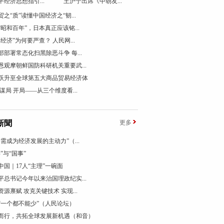
平经济思想指引...
王沪宁出席《中朝友...
贸之“质”读懂中国经济之“韧...
“昭和百年”，日本真正应该铭...
票经济”为何要严查？ 人民网...
部部署常态化扫黑除恶斗争 每...
恩观摩朝鲜国防科研机关重要武...
跃升至全球第五大商品贸易经济体
 谋局 开局——从三个维度看...
新聞
更多
内需成为经济发展的主动力”（...
”与“国事”
中国｜17人“主理”一碗面
平总书记今年以来治国理政纪实...
资源禀赋 攻克关键技术 实现...
“一个都不能少”（人民论坛）
而行，共拓全球发展新机遇（和音）