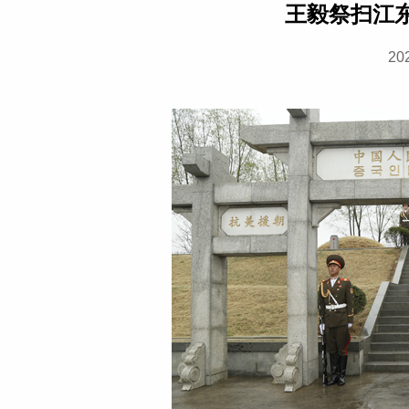
王毅祭扫江
20