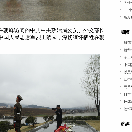
为什
“三
新发
，正在朝鲜访问的中共中央政治局委员、外交部长
國際
中国人民志愿军烈士陵园，深切缅怀牺牲在朝
所谓
新华
金正
中国
以思
从中
元首
日本
环球
朝鲜
财經