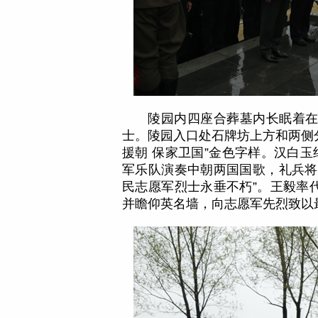
陵园内四座合葬墓内长眠着在
士。陵园入口处石牌坊上方和两侧分
援朝 保家卫国”金色字样。汉白玉
军乐队演奏中朝两国国歌，礼兵将
民志愿军烈士永垂不朽”。王毅率
并瞻仰英名墙，向志愿军先烈致以