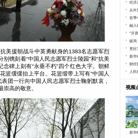
经济
从外
首季
融入
“开
破局
更好
抗美援朝战斗中英勇献身的1383名志愿军烈
新华
别镌刻着“中国人民志愿军烈士陵园”和“抗美
财经
纪念碑上刻有“永垂不朽”四个红色大字。朝鲜
人民
花篮缓缓抬上平台。花篮缎带上写有“中国人
代表团一行向中国人民志愿军烈士鞠躬默哀，
视频
最崇高的敬意。
新华