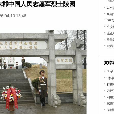
习近
东郡中国人民志愿军烈士陵园
从外
所谓
26-04-10 13:46
“开
公安
金正
香港
破局
實時
“让
“家事
行进
习近
利用
感悟
向新