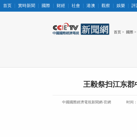
首页
實時新聞
國際
财經
社會
港澳
觀察
娛樂
評
首页
>
國際
>
王毅祭扫江东郡
中國國際經濟電視新聞網-官網
时间：20