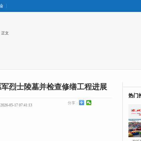
論
 正文
愿军烈士陵墓并检查修缮工程进展
热门
分享：
26-05-17 07:41:13