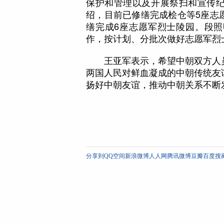
保护和管理以及开展祭扫和宣传
绍，目前已修缮完成桧仓等5座志
缮完成6座志愿军烈士陵园。段
作，按计划、分批次做好志愿军烈
王亚军表示，希望中朝双方人员
两国人民对鲜血凝成的中朝传统友
扬好中朝友谊，推动中朝关系不断
分享到
QQ空间
新浪微博
人人网
腾讯微博
豆瓣
百度搜