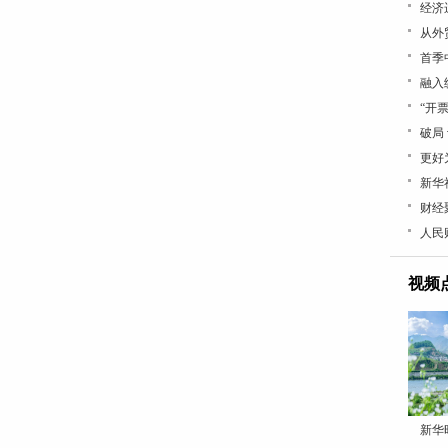
经济
从外
首季
融入
“开
破局
更好
新华
财经
人民
视频
新华