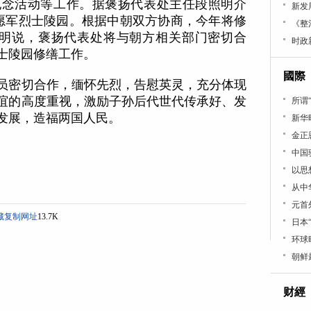
纪念活动等工作。据褒扬代表处主任段照明介
新发
愿军烈士陵园。根据中朝双方协商，今年将修
《整
照明说，褒扬代表处将与朝方相关部门密切合
时政
士陵园修缮工作。
國際
密切合作，缅怀先烈，告慰英灵，充分体现
谊的高度重视，激励子孙后代世代传承好、发
所谓
发展，造福两国人民。
新华
金正
中国
以思
从中
元首
藏
复制网址
13.7K
日本
环球
朝鲜
财經