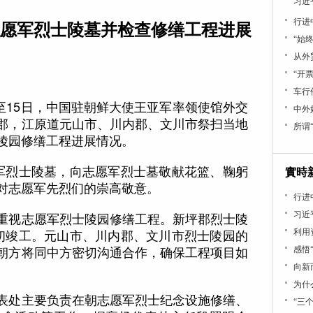
习近
愿军烈士陵墓并检查修缮工程进展
行进中
“始
从外
“开
车行
至15日，中国驻朝鲜大使王亚军率领使馆外交
中外
郡，江原道元山市、川内郡、文川市祭扫当地
所谓
陵园修缮工程进展情况。
烈士陵墓，向志愿军烈士墓敬献花篮、鞠躬
實時
对志愿军先烈们的崇高敬意。
行进
视志愿军烈士陵园修缮工程。新坪郡烈士陵
习近
初竣工。元山市、川内郡、文川市烈士陵园的
利用
朝方将同中方密切沟通合作，确保工程项目如
感悟
向新
为什
处主要负责在朝志愿军烈士纪念设施修缮、
“三