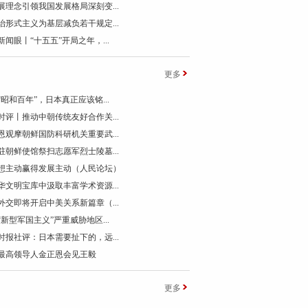
展理念引领我国发展格局深刻变...
治形式主义为基层减负若干规定...
新闻眼丨“十五五”开局之年，...
更多
“昭和百年”，日本真正应该铭...
时评丨推动中朝传统友好合作关...
恩观摩朝鲜国防科研机关重要武...
驻朝鲜使馆祭扫志愿军烈士陵墓...
想主动赢得发展主动（人民论坛）
华文明宝库中汲取丰富学术资源...
外交即将开启中美关系新篇章（...
“新型军国主义”严重威胁地区...
时报社评：日本需要扯下的，远...
最高领导人金正恩会见王毅
更多