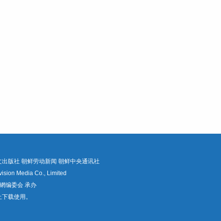
文出版社
朝鲜劳动新闻
朝鲜中央通讯社
Media Co., Limited
網编委会 承办
止下载使用。