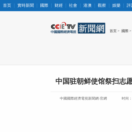
首页
實時新聞
國際
财經
社會
港澳
觀察
娛樂
評
首页
>
國際
>
中国驻朝鲜使馆祭扫志
中國國際經濟電視新聞網-官網
时间：20