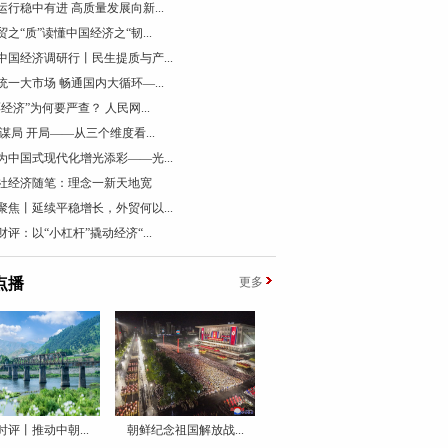
运行稳中有进 高质量发展向新...
贸之“质”读懂中国经济之“韧...
中国经济调研行丨民生提质与产...
统一大市场 畅通国内大循环—...
票经济”为何要严查？ 人民网...
 谋局 开局——从三个维度看...
为中国式现代化增光添彩——光...
社经济随笔：理念一新天地宽
聚焦丨延续平稳增长，外贸何以...
财评：以“小杠杆”撬动经济“...
点播
更多
时评丨推动中朝...
朝鲜纪念祖国解放战...