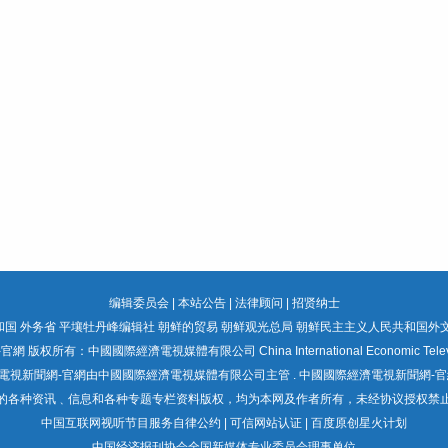
编辑委员会
|
本站公告
|
法律顾问
|
招贤纳士
国 外务省
平壤牡丹峰编辑社
朝鲜的贸易
朝鲜观光总局
朝鲜民主主义人民共和国外
所有：中國國際經濟電視媒體有限公司 China International Economic Television 
電視新聞網-官網由中國國際經濟電視媒體有限公司主管 . 中國國際經濟電視新聞網-官
的各种资讯﹑信息和各种专题专栏资料版权，均为本网及作者所有，未经协议授权禁
中国互联网视听节目服务自律公约
| 可信网站认证 | 百度原创星火计划
中国经济报刊协会全国新媒体专业委员会理事单位