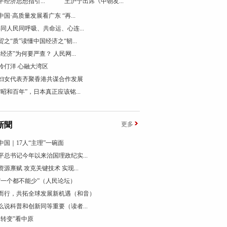
平经济思想指引...
王沪宁出席《中朝友...
国·高质量发展看广东 “再...
终同人民同呼吸、共命运、心连...
贸之“质”读懂中国经济之“韧...
票经济”为何要严查？ 人民网...
伶仃洋 心融大湾区
妇女代表齐聚香港共谋合作发展
“昭和百年”，日本真正应该铭...
新聞
更多
中国｜17人“主理”一碗面
平总书记今年以来治国理政纪实...
资源禀赋 攻克关键技术 实现...
“一个都不能少”（人民论坛）
而行，共拓全球发展新机遇（和音）
么说科普和创新同等重要（读者...
个转变”看中原