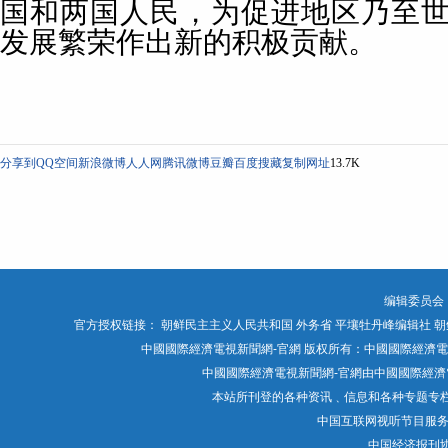
国和两国人民，为促进地区乃至
发展繁荣作出新的积极贡献。
分享到
QQ空间
新浪微博
人人网
腾讯微博
豆瓣
百度搜藏
复制网址
13.7K
编辑委员会
官方授权链接：
朝鲜民主主义人民共和国 外务省
平壤牡丹峰编辑社
朝
中國國際經濟電視新聞網-官網 版权所有：中國國際經濟電視媒體有限公司 Chin
中國國際經濟電視新聞網-官網由中國國際經濟電
本站所刊登的各种资讯﹑信息和各种专题专
中国互联网视听节目服
中国经济报刊