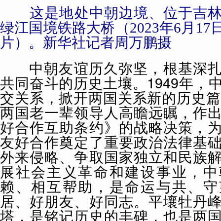
这是地处中朝边境、位于吉
绿江国境铁路大桥（2023年6月1
片）。新华社记者周万鹏摄
中朝友谊历久弥坚，根基深扎
共同奋斗的历史土壤。1949年，
交关系，掀开两国关系新的历史篇章
两国老一辈领导人高瞻远瞩，作
好合作互助条约》的战略决策，
友好合作奠定了重要政治法律基
外来侵略、争取国家独立和民族
展社会主义革命和建设事业，中
赖、相互帮助，是命运与共、守
居、好朋友、好同志。平壤牡丹
塔，是铭记历史的丰碑，也是两