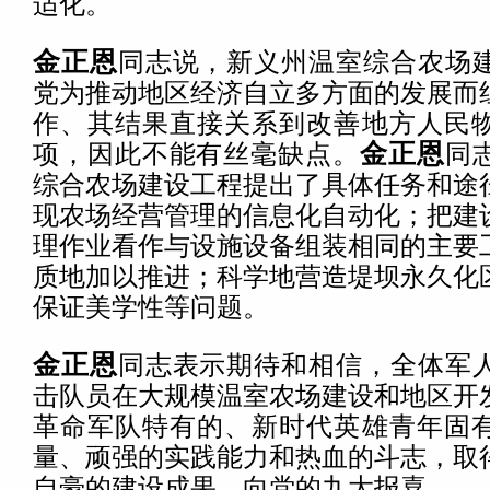
适化。
金正恩
同志说，新义州温室综合农场
党为推动地区经济自立多方面的发展而
作、其结果直接关系到改善地方人民
项，因此不能有丝毫缺点。
金正恩
同
综合农场建设工程提出了具体任务和途
现农场经营管理的信息化自动化；把建
理作业看作与设施设备组装相同的主要
质地加以推进；科学地营造堤坝永久化
保证美学性等问题。
金正恩
同志表示期待和相信，全体军
击队员在大规模温室农场建设和地区开
革命军队特有的、新时代英雄青年固
量、顽强的实践能力和热血的斗志，取
自豪的建设成果，向党的九大报喜。