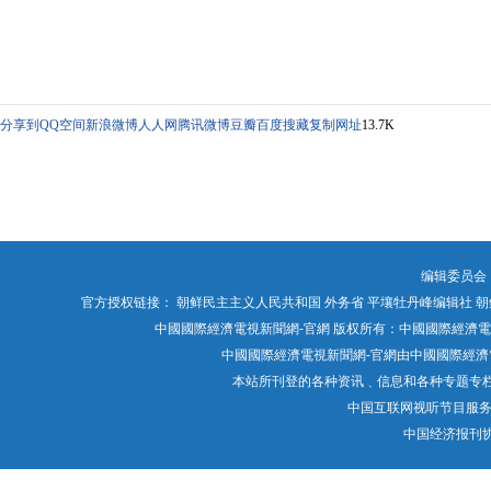
分享到
QQ空间
新浪微博
人人网
腾讯微博
豆瓣
百度搜藏
复制网址
13.7K
编辑委员会
官方授权链接：
朝鲜民主主义人民共和国 外务省
平壤牡丹峰编辑社
朝
中國國際經濟電視新聞網-官網 版权所有：中國國際經濟電視媒體有限公司 Chin
中國國際經濟電視新聞網-官網由中國國際經濟電
本站所刊登的各种资讯﹑信息和各种专题专
中国互联网视听节目服
中国经济报刊