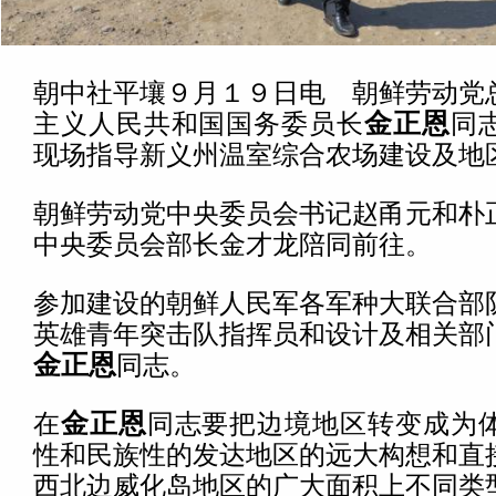
朝中社平壤９月１９日电 朝鲜劳动党
主义人民共和国国务委员长
金正恩
同
现场指导新义州温室综合农场建设及地
朝鲜劳动党中央委员会书记赵甬元和朴
中央委员会部长金才龙陪同前往。
参加建设的朝鲜人民军各军种大联合部
英雄青年突击队指挥员和设计及相关部
金正恩
同志。
在
金正恩
同志要把边境地区转变成为
性和民族性的发达地区的远大构想和直
西北边威化岛地区的广大面积上不同类