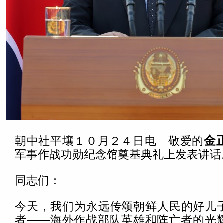
朝中社平壤１０月２４日电 敬爱的
金
军事作战功勋纪念馆奠基典礼上发表讲话
同志们：
今天，我们为永远传颂朝鲜人民的好儿
者——海外作战部队英雄和阵亡者的光