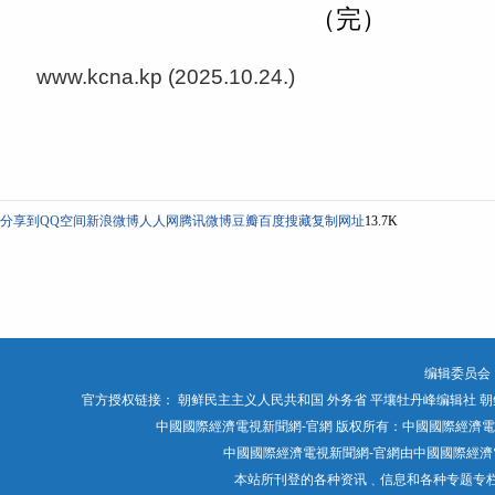
（完）
www.kcna.kp (2025.10.24.)
分享到
QQ空间
新浪微博
人人网
腾讯微博
豆瓣
百度搜藏
复制网址
13.7K
编辑委员会
官方授权链接：
朝鲜民主主义人民共和国 外务省
平壤牡丹峰编辑社
朝
中國國際經濟電視新聞網-官網 版权所有：中國國際經濟電視媒體有限公司 Chin
中國國際經濟電視新聞網-官網由中國國際經濟電
本站所刊登的各种资讯﹑信息和各种专题专