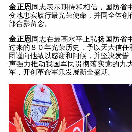
金正恩
同志表示期待和相信，国防省
变地忠实履行最光荣使命，并同全体创
部合影留念。
金正恩
同志在最高水平上弘扬国防省
过来的８０年光荣历史，予以天大信任
团谨向他致以感谢和问候，并坚决发誓
声强力推动我国军民贯彻落实党的九
军，开创革命军乐发展新全盛期。