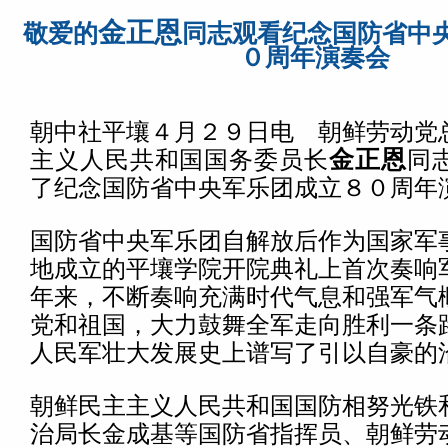
金正恩
敬爱的
同志观看纪念国防省中
０周年演奏会
朝中社平壤４月２９日电 朝鲜劳动党
主义人民共和国国务委员长
金正恩
同
了纪念国防省中央军乐团成立８０周年
国防省中央军乐团自解放后作为国家军
地成立的平壤学院开院典礼上首次奏响
年来，不断奏响充满时代气息和强军气
党和祖国，大力鼓舞全军走向胜利一条
人民军壮大发展史上谱写了引以自豪的
朝鲜民主主义人民共和国国防相努光铁
治局长金成基等国防省指挥员、朝鲜劳