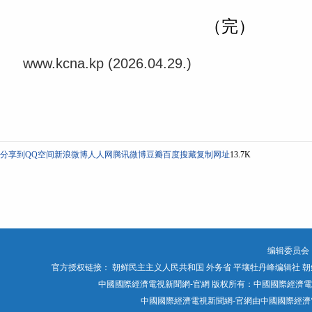
（完）
www.kcna.kp (2026.04.29.)
分享到
QQ空间
新浪微博
人人网
腾讯微博
豆瓣
百度搜藏
复制网址
13.7K
编辑委员会
官方授权链接：
朝鲜民主主义人民共和国 外务省
平壤牡丹峰编辑社
朝
中國國際經濟電視新聞網-官網 版权所有：中國國際經濟電視媒體有限公司 Chin
中國國際經濟電視新聞網-官網由中國國際經濟電