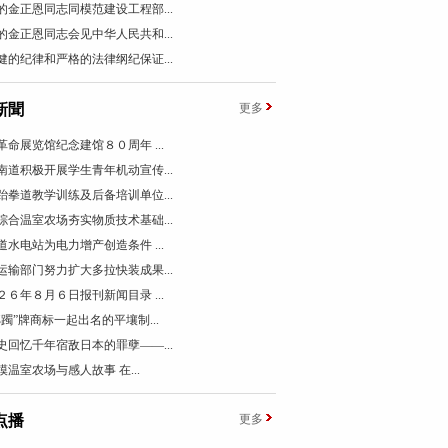
的金正恩同志同模范建设工程部...
的金正恩同志会见中华人民共和...
健的纪律和严格的法律纲纪保证...
新聞
更多
革命展览馆纪念建馆８０周年 ...
南道积极开展学生青年机动宣传...
跆拳道教学训练及后备培训单位...
综合温室农场夯实物质技术基础...
道水电站为电力增产创造条件 ...
运输部门努力扩大多拉快装成果...
２６年８月６日报刊新闻目录 ...
踯躅”牌商标一起出名的平壤制...
史回忆千年宿敌日本的罪孽——...
模温室农场与感人故事 在...
点播
更多