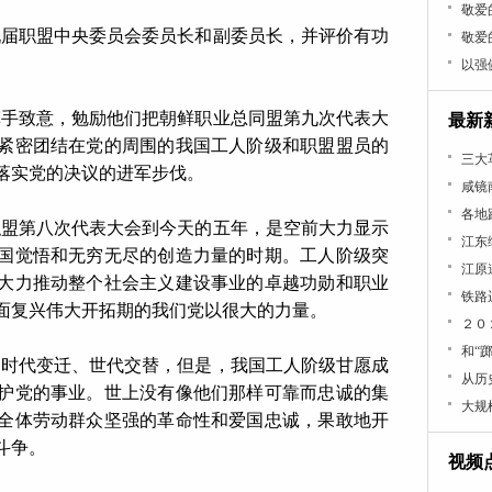
敬爱
九届职盟中央委员会委员长和副委员长，并评价有功
敬爱
以强
挥手致意，勉励他们把朝鲜职业总同盟第九次代表大
最新
紧密团结在党的周围的我国工人阶级和职盟盟员的
三大
落实党的决议的进军步伐。
咸镜
各地
职盟第八次代表大会到今天的五年，是空前大力显示
江东
国觉悟和无穷无尽的创造力量的时期。工人阶级突
江原
大力推动整个社会主义建设事业的卓越功勋和职业
铁路
面复兴伟大开拓期的我们党以很大的力量。
２０
和“
，时代变迁、世代交替，但是，我国工人阶级甘愿成
从历
护党的事业。世上没有像他们那样可靠而忠诚的集
大规
全体劳动群众坚强的革命性和爱国忠诚，果敢地开
斗争。
视频