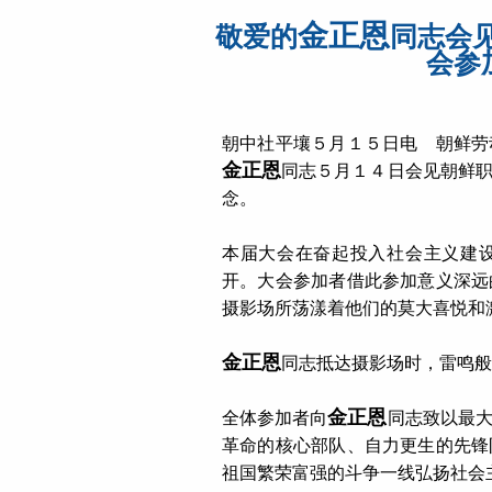
金正恩
敬爱的
同志会
会参
朝中社平壤５月１５日电 朝鲜劳
金正恩
同志５月１４日会见朝鲜
念。
本届大会在奋起投入社会主义建
开。大会参加者借此参加意义深远
摄影场所荡漾着他们的莫大喜悦和
金正恩
同志抵达摄影场时，雷鸣般
金正恩
全体参加者向
同志致以最
革命的核心部队、自力更生的先锋
祖国繁荣富强的斗争一线弘扬社会