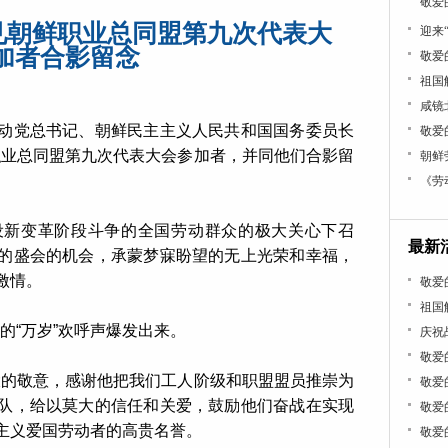
敬爱
见朝鲜职业总同盟第九次代表大
迎来
加者合影留念
敬爱
祖国
咸镜
动党总书记、朝鲜民主主义人民共和国国务委员长
敬爱
职业总同盟第九次代表大会参加者，并同他们合影留
朝鲜
《劳
设新变革阶段斗争的全国劳动群众的极大关心下召
最新
的盛会的机会，承蒙梦寐盼望的无上光荣和幸福，
激情。
敬爱
祖国
的“万岁”欢呼声爆发出来。
庆祝
敬爱
大的敬意，感谢他把我们工人阶级和职盟盟员推崇为
敬爱
队，给以莫大的信任和关爱，鼓励他们奋战在实现
敬爱
主义爱国劳动者的高贵名誉。
敬爱