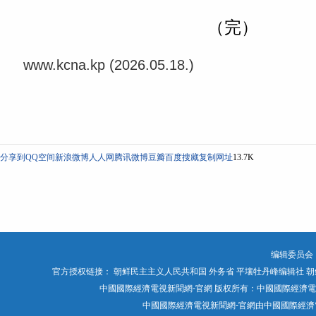
（完）
www.kcna.kp (2026.05.18.)
分享到
QQ空间
新浪微博
人人网
腾讯微博
豆瓣
百度搜藏
复制网址
13.7K
编辑委员会
官方授权链接：
朝鲜民主主义人民共和国 外务省
平壤牡丹峰编辑社
朝
中國國際經濟電視新聞網-官網 版权所有：中國國際經濟電視媒體有限公司 Chin
中國國際經濟電視新聞網-官網由中國國際經濟電