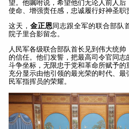
望。他嘱咐说，希望他们无论人前人后
使命、增强责任感，忠诚履行好神圣职
这天，
金正恩
同志跟全军的联合部队
院子里合影留念。
人民军各级联合部队首长见到伟大统帅
的信任。他们发誓，把最高司令官同志
斗争坐标，无限忠于党和革命所赋予的
充分显示由他引领的最光荣的时代、最
民军指挥员的荣耀。