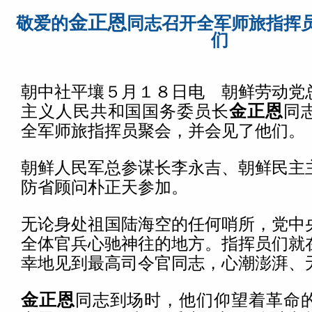
金正恩
敬爱的
同志召开全军师旅指挥
们
朝中社平壤５月１８日电 朝鲜劳动党
主义人民共和国国务委员长
金正恩
同
全军师旅指挥员聚会，并会见了他们。
朝鲜人民军总参谋长李永吉、朝鲜民主
防省顾问朴正天参加。
无论身处祖国陆海空的任何哨所，党中
全体官兵心驰神往的地方。指挥员们就
幸地见到最高司令官同志，心潮澎湃、
金正恩
同志到场时，他们仰望着革命