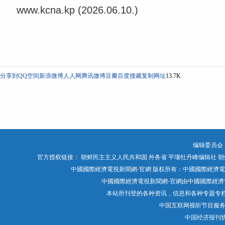
www.kcna.kp (2026.06.10.)
分享到
QQ空间
新浪微博
人人网
腾讯微博
豆瓣
百度搜藏
复制网址
13.7K
编辑委员会
官方授权链接：
朝鲜民主主义人民共和国 外务省
平壤牡丹峰编辑社
朝
中國國際經濟電視新聞網-官網 版权所有：中國國際經濟電視媒體有限公司 Chin
中國國際經濟電視新聞網-官網由中國國際經濟電
本站所刊登的各种资讯﹑信息和各种专题专
中国互联网视听节目服
中国经济报刊