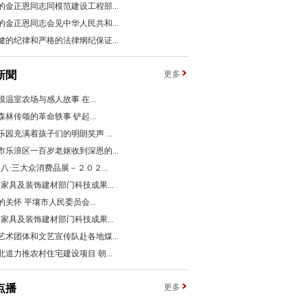
的金正恩同志同模范建设工程部...
的金正恩同志会见中华人民共和...
健的纪律和严格的法律纲纪保证...
新聞
更多
模温室农场与感人故事 在...
森林传颂的革命轶事 铲起...
乐园充满着孩子们的明朗笑声 ...
市乐浪区一百岁老妪收到深恩的...
国八·三大众消费品展－２０２...
国家具及装饰建材部门科技成果...
的关怀 平壤市人民委员会...
国家具及装饰建材部门科技成果...
艺术团体和文艺宣传队赴各地煤...
北道力推农村住宅建设项目 朝...
点播
更多