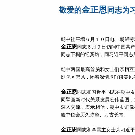
金正恩
敬爱的
同志为
朝中社平壤６月１０日电 朝鲜劳
金正恩
同志６月９日访问中国共
同志下榻的迎宾馆，同习近平同志
朝中两国最高首脑和女士们亲切互
庭院区兜风，怀着深情厚谊谈笑风
金正恩
同志和习近平同志在朝中
同擘画新时代关系发展宏伟蓝图，
深入交流，表示相信，朝中友谊像
验中也会历久弥坚、万古长青。
金正恩
同志和李雪主女士为习近平