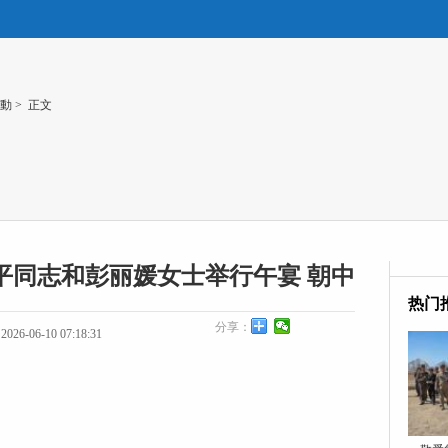
動
> 正文
平同志和彭丽媛女士举行午宴 朝中
热门
分享：
26-06-10 07:18:31