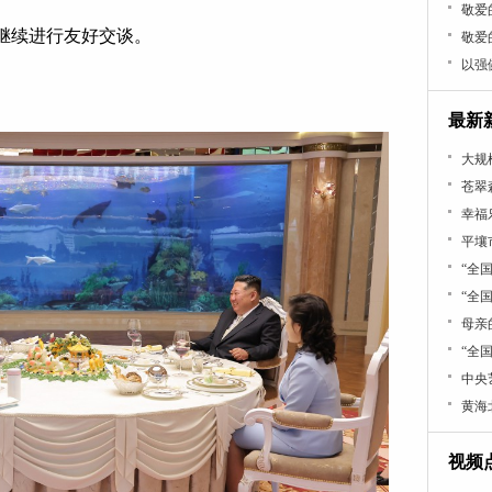
敬爱
继续进行友好交谈。
敬爱
以强
。
最新
大规
苍翠
幸福
平壤
“全
“全
母亲
“全
中央
黄海
视频