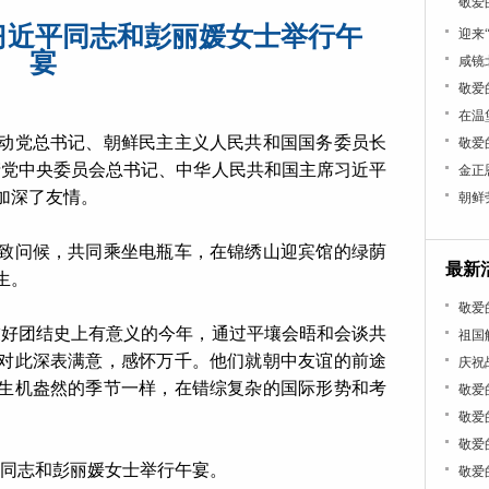
敬爱
习近平同志和彭丽媛女士举行午
迎来
宴
咸镜
敬爱
在温
动党总书记、朝鲜民主主义人民共和国国务委员长
敬爱
产党中央委员会总书记、中华人民共和国主席习近平
金正
加深了友情。
朝鲜
致问候，共同乘坐电瓶车，在锦绣山迎宾馆的绿荫
最新
生。
敬爱
友好团结史上有意义的今年，通过平壤会晤和会谈共
祖国
对此深表满意，感怀万千。他们就朝中友谊的前途
庆祝
生机盎然的季节一样，在错综复杂的国际形势和考
敬爱
敬爱
敬爱
同志和彭丽媛女士举行午宴。
敬爱