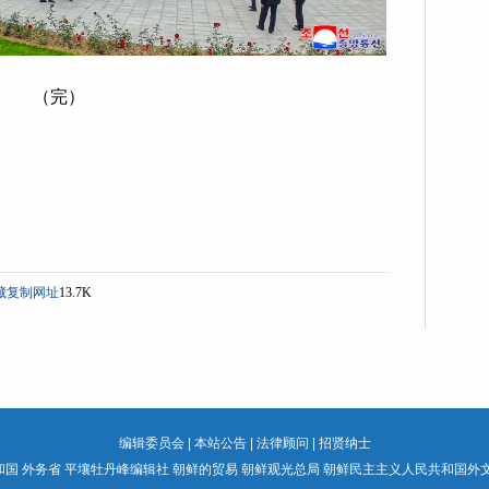
（完）
藏
复制网址
13.7K
编辑委员会
|
本站公告
|
法律顾问
|
招贤纳士
国 外务省
平壤牡丹峰编辑社
朝鲜的贸易
朝鲜观光总局
朝鲜民主主义人民共和国外