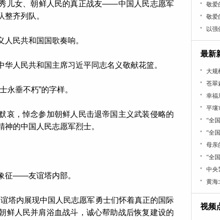
秀儿女、朝鲜人民的真正战友——中国人民志愿军
敬爱
队整齐列队。
敬爱
以强
义人民共和国国歌奏响。
最新
中华人民共和国主席习近平同志名义敬献花篮。
大规
苍翠
士永垂不朽”的字样。
幸福
平壤
默哀，悼念参加朝鲜人民击退帝国主义武装侵略的
“全
精神的中国人民志愿军烈士。
“全
母亲
。
“全
中央
象征——友谊塔内部。
黄海
友谊塔内展现中国人民志愿军勇士们怀着真正的国际
视频
朝鲜人民并肩浴血战斗，诚心帮助战后恢复建设的