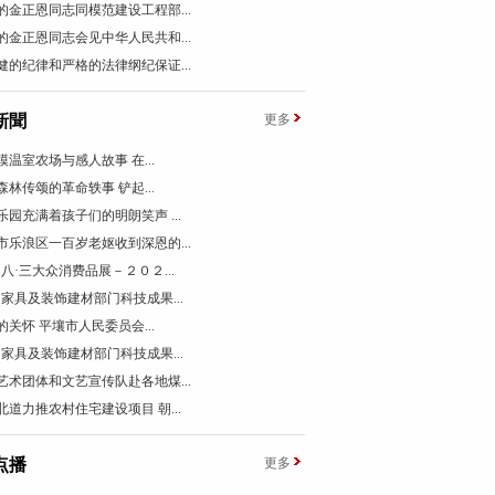
的金正恩同志同模范建设工程部...
的金正恩同志会见中华人民共和...
健的纪律和严格的法律纲纪保证...
新聞
更多
模温室农场与感人故事 在...
森林传颂的革命轶事 铲起...
乐园充满着孩子们的明朗笑声 ...
市乐浪区一百岁老妪收到深恩的...
国八·三大众消费品展－２０２...
国家具及装饰建材部门科技成果...
的关怀 平壤市人民委员会...
国家具及装饰建材部门科技成果...
艺术团体和文艺宣传队赴各地煤...
北道力推农村住宅建设项目 朝...
点播
更多