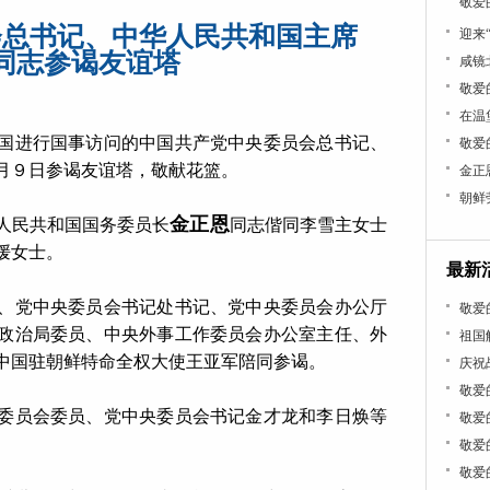
敬爱
会总书记、中华人民共和国主席
迎来
同志参谒友谊塔
咸镜
敬爱
在温
国进行国事访问的中国共产党中央委员会总书记、
敬爱
月９日参谒友谊塔，敬献花篮。
金正
朝鲜
金正恩
人民共和国国务委员长
同志偕同李雪主女士
媛女士。
最新
、党中央委员会书记处书记、党中央委员会办公厅
敬爱
政治局委员、中央外事工作委员会办公室主任、外
祖国
中国驻朝鲜特命全权大使王亚军陪同参谒。
庆祝
敬爱
委员会委员、党中央委员会书记金才龙和李日焕等
敬爱
敬爱
敬爱