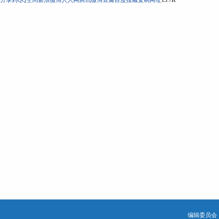
分享到
QQ空间
新浪微博
人人网
腾讯微博
豆瓣
百度搜藏
复制网址
13.7K
编辑委员会