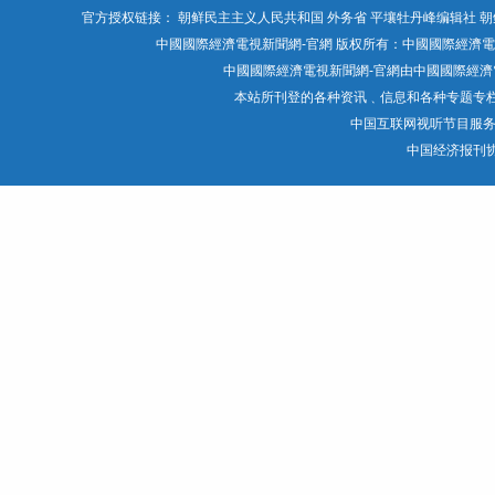
官方授权链接：
朝鲜民主主义人民共和国 外务省
平壤牡丹峰编辑社
朝
中國國際經濟電視新聞網-官網 版权所有：中國國際經濟電視媒體有限公司 Chin
中國國際經濟電視新聞網-官網由中國國際經濟電
本站所刊登的各种资讯﹑信息和各种专题专
中国互联网视听节目服
中国经济报刊