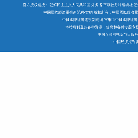
官方授权链接：
朝鲜民主主义人民共和国 外务省
平壤牡丹峰编辑社
朝
中國國際經濟電視新聞網-官網 版权所有：中國國際經濟電視媒體有限公司 Chin
中國國際經濟電視新聞網-官網由中國國際經濟電
本站所刊登的各种资讯﹑信息和各种专题专
中国互联网视听节目服
中国经济报刊