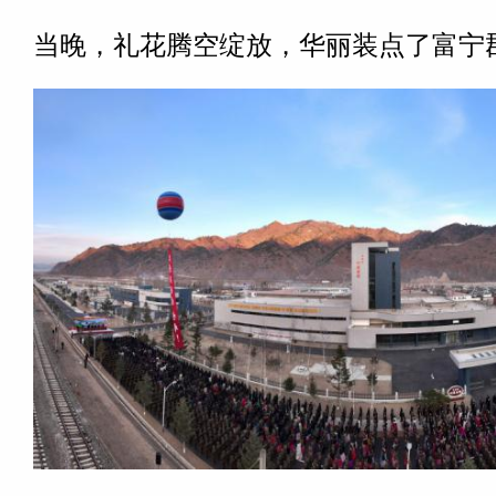
当晚，礼花腾空绽放，华丽装点了富宁