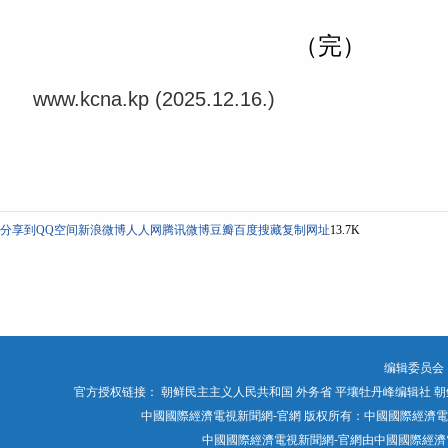
（完）
www.kcna.kp (2025.12.16.)
分享到
QQ空间
新浪微博
人人网
腾讯微博
豆瓣
百度搜藏
复制网址
13.7K
编辑委员会
官方授权链接：
朝鲜民主主义人民共和国 外务省
平壤牡丹峰编辑社
朝
中國國際經濟電視新聞網-官網 版权所有：中國國際經濟電視媒體有限公司 Chin
中國國際經濟電視新聞網-官網由中國國際經濟電