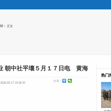
聞
> 正文
业 朝中社平壤５月１７日电 黄海
热门
分享：
26-05-17 19:36:35