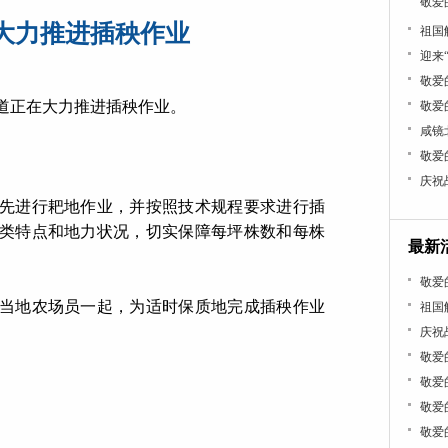
敬爱
大力推进插秧作业
祖国
迎来
敬爱
道正在大力推进插秧作业。
敬爱
咸镜
敬爱
庆祝
先进行耙地作业，并按照技术规程要求进行插
类特点和地力状况，切实保障每坪株数和每株
最新
敬爱
当地农场员一起，为适时保质地完成插秧作业
祖国
庆祝
敬爱
敬爱
敬爱
敬爱