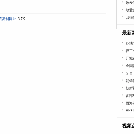
敬爱
敬爱
以强
藏
复制网址
13.7K
最新
各地
轻工
开城
全国
２０
朝鲜
朝鲜
多部
西海
三伏
视频