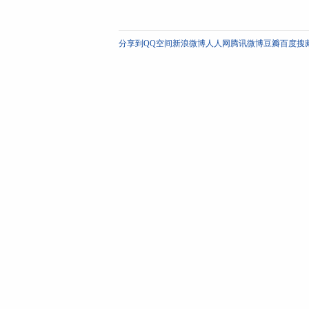
分享到
QQ空间
新浪微博
人人网
腾讯微博
豆瓣
百度搜