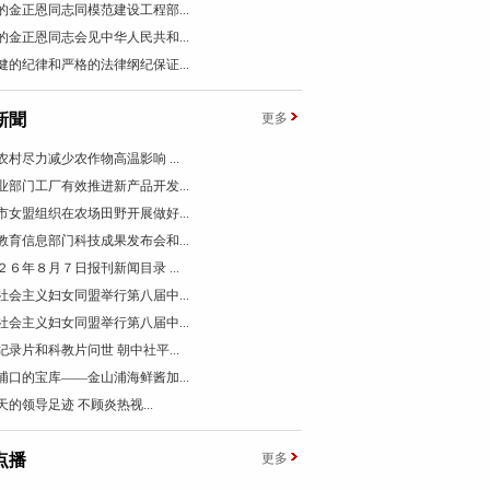
的金正恩同志同模范建设工程部...
的金正恩同志会见中华人民共和...
健的纪律和严格的法律纲纪保证...
新聞
更多
农村尽力减少农作物高温影响 ...
业部门工厂有效推进新产品开发...
市女盟组织在农场田野开展做好...
教育信息部门科技成果发布会和...
２６年８月７日报刊新闻目录 ...
社会主义妇女同盟举行第八届中...
社会主义妇女同盟举行第八届中...
纪录片和科教片问世 朝中社平...
浦口的宝库——金山浦海鲜酱加...
天的领导足迹 不顾炎热视...
点播
更多