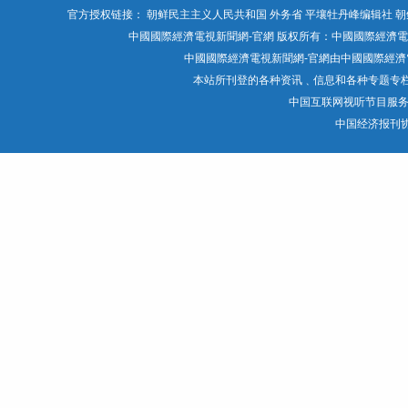
官方授权链接：
朝鲜民主主义人民共和国 外务省
平壤牡丹峰编辑社
朝
中國國際經濟電視新聞網-官網 版权所有：中國國際經濟電視媒體有限公司 Chin
中國國際經濟電視新聞網-官網由中國國際經濟電
本站所刊登的各种资讯﹑信息和各种专题专
中国互联网视听节目服
中国经济报刊