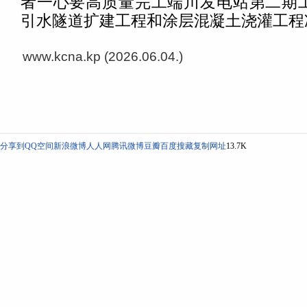
者一心要高质量完工端川发电站第二期
引水隧道扩建工程和涂层混凝土浇灌工程
www.kcna.kp (2026.06.04.)
分享到
QQ空间
新浪微博
人人网
腾讯微博
豆瓣
百度搜藏
复制网址
13.7K