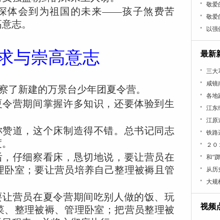
敬爱
深体会到为祖国的未来——孩子煞费苦
敬爱
高意志。
以强
求与崇高意志
最新
三大
咸镜
察了新建的万景台少年团夏令营。
各地
夏令营期间掌握许多知识，还要体验到生
江东
江原
称赞道，这个床制造得不错。总书记同志
铁路
度。
２０
后，仔细察看床，恳切地说，要让营员在
和“
理卧室；要让营员培养自己整理被褥且管
从历
大规
要让营员在夏令营期间吃别人做的饭、玩
视频
菜、整理被褥、管理卧室；把营员整理被