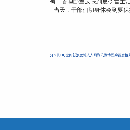
褥、管理卧室反映到夏令营生
当天，干部们切身体会到要保
分享到
QQ空间
新浪微博
人人网
腾讯微博
豆瓣
百度搜