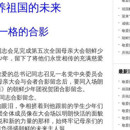
敬爱
养祖国的未来
祖国
迎来
咸镜
一格的合影
敬爱
朝鲜
敬爱
同志会见完成第五次全国母亲大会朝鲜少
庆祝
少年，留下了将他们永世相传的充满慈爱
最新
敬爱的总书记同志召见一名党中央委员会
母亲大会与会者合影留念后，要同入场朗
敬爱
亲》的朝鲜少年团祝贺团合影留念。
祖国
同志合影留念。
庆祝
敬爱
的眼泪，争相挤着到他跟前的学生少年们
敬爱
团全体成员像在大会场以明朗快活的面貌
敬爱
悦和新的力量的那样，始终牢记母亲们的
敬爱
肩负强盛朝鲜的未来主人翁。