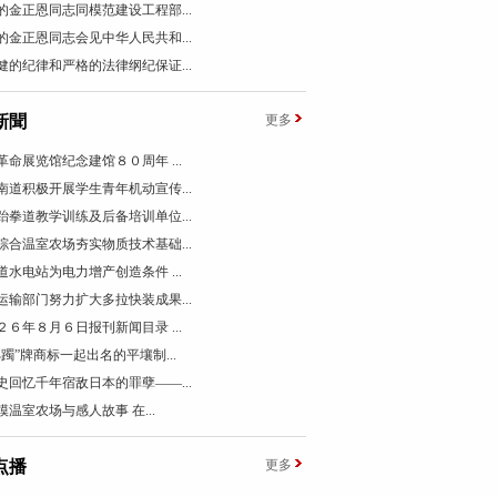
的金正恩同志同模范建设工程部...
的金正恩同志会见中华人民共和...
健的纪律和严格的法律纲纪保证...
新聞
更多
革命展览馆纪念建馆８０周年 ...
南道积极开展学生青年机动宣传...
跆拳道教学训练及后备培训单位...
综合温室农场夯实物质技术基础...
道水电站为电力增产创造条件 ...
运输部门努力扩大多拉快装成果...
２６年８月６日报刊新闻目录 ...
踯躅”牌商标一起出名的平壤制...
史回忆千年宿敌日本的罪孽——...
模温室农场与感人故事 在...
点播
更多