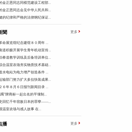
的金正恩同志同模范建设工程部...
的金正恩同志会见中华人民共和...
健的纪律和严格的法律纲纪保证...
新聞
更多
革命展览馆纪念建馆８０周年 ...
南道积极开展学生青年机动宣传...
跆拳道教学训练及后备培训单位...
综合温室农场夯实物质技术基础...
道水电站为电力增产创造条件 ...
运输部门努力扩大多拉快装成果...
２６年８月６日报刊新闻目录 ...
踯躅”牌商标一起出名的平壤制...
史回忆千年宿敌日本的罪孽——...
模温室农场与感人故事 在...
点播
更多