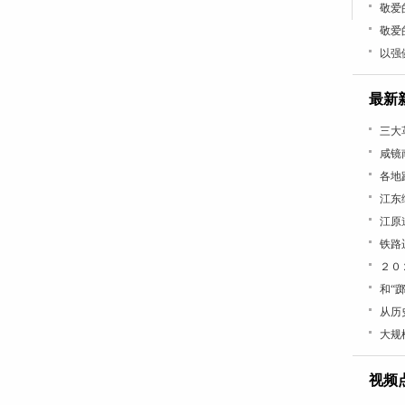
敬爱
敬爱
以强
最新
三大
咸镜
各地
江东
江原
铁路
２０
和“
从历
大规
视频