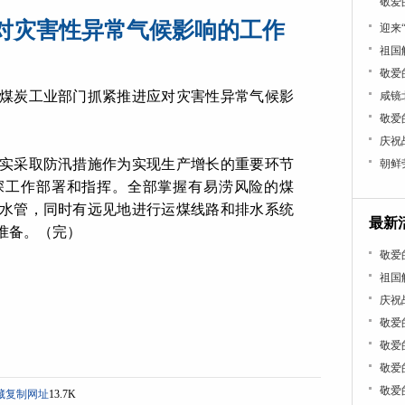
敬爱
对灾害性异常气候影响的工作
迎来
祖国
敬爱
煤炭工业部门抓紧推进应对灾害性异常气候影
咸镜
敬爱
庆祝
实采取防汛措施作为实现生产增长的重要环节
朝鲜
深工作部署和指挥。全部掌握有易涝风险的煤
水管，同时有远见地进行运煤线路和排水系统
最新
准备。（完）
敬爱
祖国
庆祝
敬爱
敬爱
敬爱
敬爱
藏
复制网址
13.7K