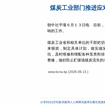
煤炭工业部门推进应
朝中社平壤６月１３日电 目前，
响的工作。
煤炭工业省和相关单位的干部把切
来狠抓，制定具体计划，做实做
坑，及时维修和增配各种泵类和排
整修，做好防止贮煤场煤炭流失的
www.kcna.kp (2026.06.13.)
分享到
QQ空间
新浪微博
人人网
腾讯微博
豆瓣
百度搜