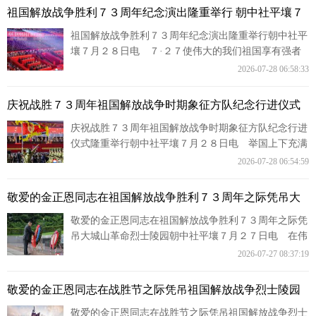
祖国解放战争胜利７３周年纪念演出隆重举行 朝中社平壤７
祖国解放战争胜利７３周年纪念演出隆重举行朝中社平
壤７月２８日电 ７·２７使伟大的我们祖国享有强者
的不朽尊严和名誉。对７·２７引以为
2026-07-28 06:58:33
庆祝战胜７３周年祖国解放战争时期象征方队纪念行进仪式
庆祝战胜７３周年祖国解放战争时期象征方队纪念行进
仪式隆重举行朝中社平壤７月２８日电 举国上下充满
以我们这一代历史性新胜利发扬光大共
2026-07-28 06:54:59
敬爱的金正恩同志在祖国解放战争胜利７３周年之际凭吊大
敬爱的金正恩同志在祖国解放战争胜利７３周年之际凭
吊大城山革命烈士陵园朝中社平壤７月２７日电 在伟
大的祖国解放战争胜利７３周年之际，
2026-07-27 08:37:19
敬爱的金正恩同志在战胜节之际凭吊祖国解放战争烈士陵园
敬爱的金正恩同志在战胜节之际凭吊祖国解放战争烈士