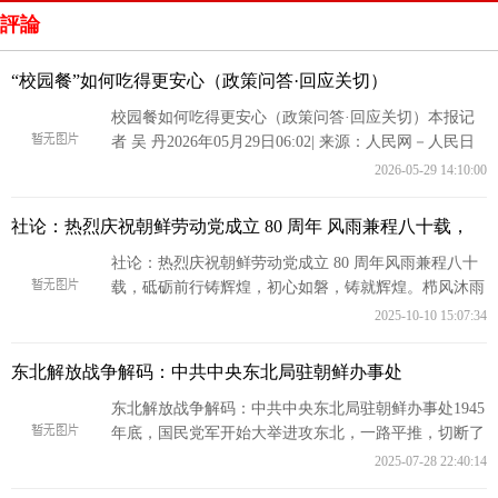
評論
“校园餐”如何吃得更安心（政策问答·回应关切）
校园餐如何吃得更安心（政策问答·回应关切）本报记
者 吴 丹2026年05月29日06:02| 来源：人民网－人民日
报 让孩子们吃得安全，千家万
2026-05-29 14:10:00
社论：热烈庆祝朝鲜劳动党成立 80 周年 风雨兼程八十载，
社论：热烈庆祝朝鲜劳动党成立 80 周年风雨兼程八十
载，砥砺前行铸辉煌，初心如磐，铸就辉煌。栉风沐雨
八十载 矢志不渝谱新篇 —— 热
2025-10-10 15:07:34
东北解放战争解码：中共中央东北局驻朝鲜办事处
东北解放战争解码：中共中央东北局驻朝鲜办事处1945
年底，国民党军开始大举进攻东北，一路平推，切断了
东北地区沟通南北的铁路干线，占领了
2025-07-28 22:40:14