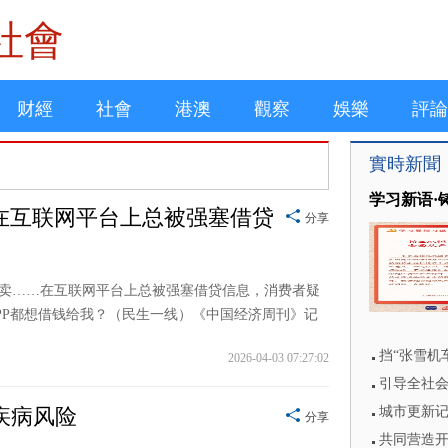
社會
财經
社會
港澳
觀察
娛樂
評論
實時新聞
学习新语·
在互联网平台上总被强塞借贷
分享
卖……在互联网平台上总被强塞借贷信息，消费者疑
PP都想借钱给我？（民生一线）《中国经济周刊》记
挡“张雪机
2026-04-03 07:27:02
疾病风险
城市更新
分享
共同营造