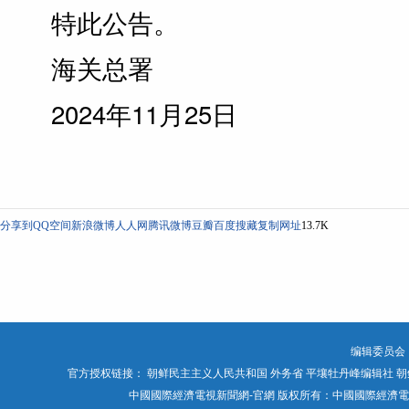
特此公告。
海关总署
2024年11月25日
分享到
QQ空间
新浪微博
人人网
腾讯微博
豆瓣
百度搜藏
复制网址
13.7K
编辑委员会
官方授权链接：
朝鲜民主主义人民共和国 外务省
平壤牡丹峰编辑社
朝
中國國際經濟電視新聞網-官網 版权所有：中國國際經濟電視媒體有限公司 Chin