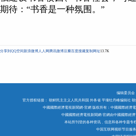
期待：“书香是一种氛围。”
分享到
QQ空间
新浪微博
人人网
腾讯微博
豆瓣
百度搜藏
复制网址
13.7K
编辑委员会
官方授权链接：
朝鲜民主主义人民共和国 外务省
平壤牡丹峰编辑社
朝
中國國際經濟電視新聞網-官網 版权所有：中國國際經濟電視媒體有限公司 Chin
中國國際經濟電視新聞網-官網由中國國際經濟電
本站所刊登的各种资讯﹑信息和各种专题专
中国互联网视听节目服