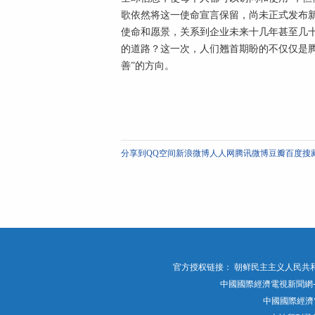
歌依然将这一使命宣言保留，尚未正式发布
使命和愿景，关系到企业未来十几年甚至几
的道路？这一次，人们翘首期盼的不仅仅是
善”的方向。
分享到
QQ空间
新浪微博
人人网
腾讯微博
豆瓣
百度搜
官方授权链接：
朝鲜民主主义人民共和
中國國際經濟電視新聞網-官網 版权
中國國際經濟