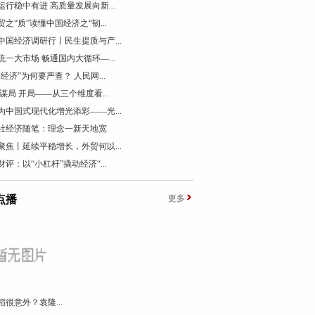
运行稳中有进 高质量发展向新...
贸之“质”读懂中国经济之“韧...
中国经济调研行丨民生提质与产...
统一大市场 畅通国内大循环—...
票经济”为何要严查？ 人民网...
 谋局 开局——从三个维度看...
为中国式现代化增光添彩——光...
社经济随笔：理念一新天地宽
聚焦丨延续平稳增长，外贸何以...
财评：以“小杠杆”撬动经济“...
点播
更多
稻很意外？袁隆...