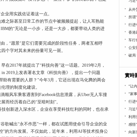
习近
从外
有企业用实践佐证着这一点。
所谓
危难之际甚至日常工作的节点中被频频提起，让人耳熟能
行进中
、IBM的“无论是一小步，还是一大步，都要带动人类的进
香港
车行
理由，“愿景”是它们需要完成的阶段性任务，两者互相呼
公安
这四个字对其未来的份量可见一斑。
破局
2017年就提出了“科技向善”这一话题。2019年2月，
World in 2019上发表署名文章《科技向善》，提出一个问题
實時
帮助有需要的人群？”今年3月，它还出现在马化腾的两会
“让
技伦理的制度化建设。
“家事
顺风车乘客遇害到Facebook信息泄露，从Uber无人车撞
行进
展而经历着自己的“至暗时刻”。
科技创新进入深水区，企业在享受科技红利的同时，也在承
习近
利用
前谷歌喊出“永不作恶”一样，都在试图用使命引导企业的业
感悟
控”的方向发展。不仅如此，近年来，利用AI等技术投身公
向新