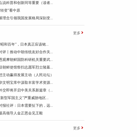
么说科普和创新同等重要（读者...
个转变”看中原
展理念引领我国发展格局深刻变...
更多
“昭和百年”，日本真正应该铭...
时评丨推动中朝传统友好合作关...
恩观摩朝鲜国防科研机关重要武...
驻朝鲜使馆祭扫志愿军烈士陵墓...
想主动赢得发展主动（人民论坛）
华文明宝库中汲取丰富学术资源...
外交即将开启中美关系新篇章（...
“新型军国主义”严重威胁地区...
时报社评：日本需要扯下的，远...
最高领导人金正恩会见王毅
更多