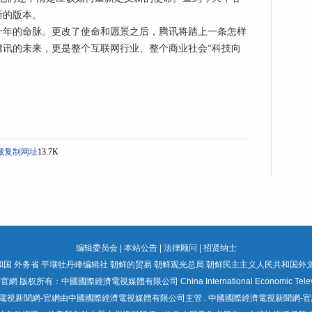
新的版本。
十年的命脉。更改了使命和愿景之后，腾讯将踏上一条怎样
腾讯的未来，更是整个互联网行业、整个商业社会“科技向
藏
复制网址
13.7K
编辑委员会
|
本站公告
|
法律顾问
|
招贤纳士
国 外务省
平壤牡丹峰编辑社
朝鲜的贸易
朝鲜观光总局
朝鲜民主主义人民共和国外
所有：中國國際經濟電視媒體有限公司 China International Economic Television 
電視新聞網-官網由中國國際經濟電視媒體有限公司主管 . 中國國際經濟電視新聞網-官