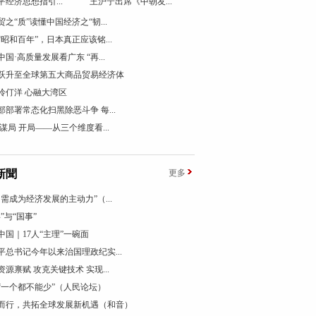
平经济思想指引...
王沪宁出席《中朝友...
贸之“质”读懂中国经济之“韧...
“昭和百年”，日本真正应该铭...
国·高质量发展看广东 “再...
跃升至全球第五大商品贸易经济体
伶仃洋 心融大湾区
部部署常态化扫黑除恶斗争 每...
 谋局 开局——从三个维度看...
新聞
更多
内需成为经济发展的主动力”（...
”与“国事”
中国｜17人“主理”一碗面
平总书记今年以来治国理政纪实...
资源禀赋 攻克关键技术 实现...
“一个都不能少”（人民论坛）
而行，共拓全球发展新机遇（和音）