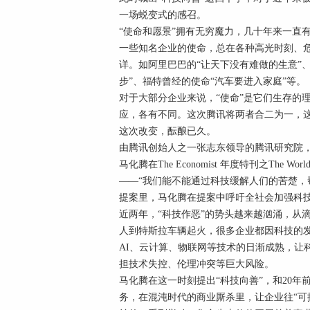
一场蜕变式的感召。
“使命和愿景”拥有无穷魔力，几十年来一直
一些知名企业的使命，总在各种高光时刻、
详。如阿里巴巴的“让天下没有难做的生意”
步”、福特曾经的使命“汽车要进入家庭”等。
对于大部分企业来说，“使命”是它们生存的
应，各有不同。这次腾讯将两者合二为一，
这次改变，酝酿已久。
由腾讯创始人之一张志东领导的腾讯研究院，早在
马化腾在The Economist 年度特刊之The 
——“我们能不能通过科技缓解人们的苦楚，
提案里，马化腾在提案中呼吁全社会加强科
近两年，“科技作恶”的势头越来越汹涌，从滴滴
人到特斯拉车辆起火，很多企业都因科技的发
AI、云计算、物联网等技术的日渐成熟，让
担技术失控、伦理冲突等巨大风险。
马化腾在这一时刻提出“科技向善”，和20年
务，在混沌时代的商业厮杀里，让企业往“可