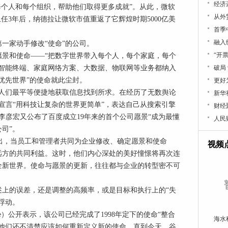
经济
每个人和每个组织，帮助他们取得更多成就”。从此，微软
从外
任3年后，纳德拉让微软市值重返了它辉煌时期5000亿美
首季
融入
一家动手修改“使命”的公司。
“开
司的愿景和使命——“把数字世界带入每个人，每个家庭，每个
人智能终端、家庭网络方案、大数据、物联网等业务都纳入
破局
优先世界”的使命就此尘封。
更好
“让人们最平等便捷地获取信息找到所求。在经历了无数舆论
新华
命宣言“用科技让复杂的世界更简单”，表达自己从搜索引擎
财经
李彦宏又公布了百度成立19年来的首个公司愿景“成为最懂
人民
司”。
atrick指出，当员工和管理者共同为企业修改、确定愿景和使命
视频
远方的共同利益。这时，他们内心深处的美好憧憬将再次连
全新世界。使命与愿景的更新，往往都与企业的转型密不可
述上的误差，还是调整的高频率，或是目标和执行上的“失
浮动。
 Page）公开表示，该公司已经完成了1998年定下的使命“整合
海水
但他们还不清楚应该如何重新定义新的使命。直到今天，谷