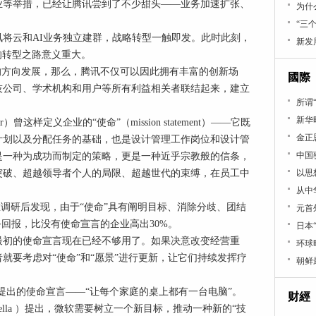
业等举措，已经让腾讯尝到了不少甜头——业务加速扩张、
为什
“三
腾讯将云和AI业务独立建群，战略转型一触即发。此时此刻，
新发
的转型之路意义重大。
的方向发展，那么，腾讯不仅可以因此拥有丰富的创新场
國際
技公司、学术机构和用户等所有利益相关者联结起来，建立
所谓
新华
er）曾这样定义企业的“使命”（mission statement）——它既
金正
计划以及分配任务的基础，也是设计管理工作岗位和设计管
中国
是一种为成功而制定的策略，更是一种近乎宗教般的信条，
突破、超越领导者个人的局限、超越世代的束缚，在员工中
以思
从中
杂志曾在调研后发现，由于“使命”具有阐明目标、消除分歧、团结
元首
务回报，比没有使命宣言的企业高出30%。
日本
最初的使命宣言现在已经不够用了。如果决意改变经营重
环球
就要考虑对“使命”和“愿景”进行更新，让它们持续发挥疗
朝鲜
提出的使命宣言——“让每个家庭的桌上都有一台电脑”。
财經
Nadella ）提出，微软需要树立一个新目标，推动一种新的“技