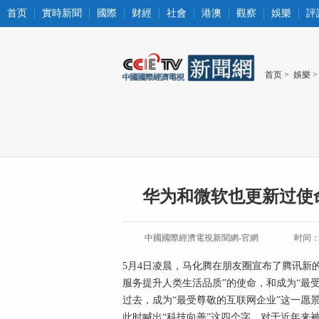
首页
實時新聞
國際
财經
社會
港澳
觀察
娛樂
評
首页
>
娛樂
>
华为和微软也更新过使
中國國際經濟電視新聞網-官網
时间：20
5月4日凌晨，马化腾在朋友圈宣布了腾讯新
服务提升人类生活品质”的使命，和成为“最
过去，成为“最受尊敬的互联网企业”这一愿景
此时喊出“科技向善”这四个字，对于近年来被