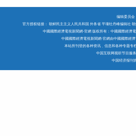
编辑委员会
官方授权链接：
朝鲜民主主义人民共和国 外务省
平壤牡丹峰编辑社
朝
中國國際經濟電視新聞網-官網 版权所有：中國國際經濟電視媒體有限公司 Chin
中國國際經濟電視新聞網-官網由中國國際經濟電
本站所刊登的各种资讯﹑信息和各种专题专
中国互联网视听节目服
中国经济报刊