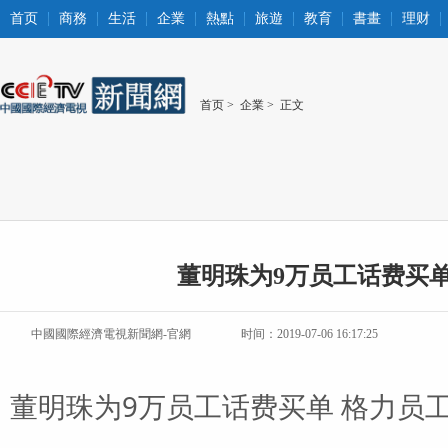
首页
商務
生活
企業
熱點
旅遊
教育
書畫
理财
首页
>
企業
> 正文
董明珠为9万员工话费买
中國國際經濟電視新聞網-官網
时间：2019-07-06 16:17:25
董明珠为9万员工话费买单 格力员